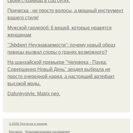
своей страницы в соц сетях.
Прическа - не просто волосы, а мощный инструмент
вашего стиля!
Мужской гардероб: 6 вещей, которые нравятся
женщинам
"Эффект Неузнаваемости": почему новый образ
певицы вызвал споры о гранях возможного?
На шанхайской премьере "Человека - Паука:
Совершенно Новый День" зендея выбрала не
просто очередной наряд, а настоящий артефакт
высокой моды.
Dafunkystyle. Matrix neo.
© 2026 Прическа и макияж
Контакты
Пользовательское соглашение