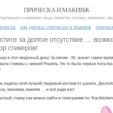
ПРИЧЕСКА И МАКИЯЖ
прическах и макияже лица, новости, отзывы, новинки, сек
ичесок
как делать прически и макияж
причес
стите за долгое отсутствие … возмо
ор стикеров!
чаю в этот морозный день! За окном - 35, значит самое время
кала стикеры с зимней Рошель. Но то была первая попытка. 
!
ь надела свой лучший твидовый костюм от шанель. Десятис
ску, маникюр, макияж … и всё ради вас!
атный стикер пак можно найти в телеграмме по "Kaufstickerw