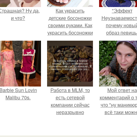
Страшная? Ну да,
Как украсить
"Эффект
и что?
детские босоножки
Неузнаваемост
своими руками. Как
почему новы
украсить босоножки
образ певиц
лентами и бисером
вызвал споры
гранях
возможного?
Barbie Sun Lovin
Работа в MLM, то
Мой ответ на
Malibu 70s.
есть сетевой
комментарий о т
компании сейчас
что "ну маникюр
неразрывно
всё таки мож
связана с создание
было бы сделат
своего контента,
своей страницы в