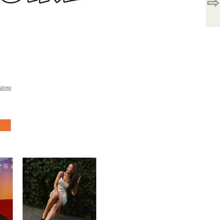
⇨
латно