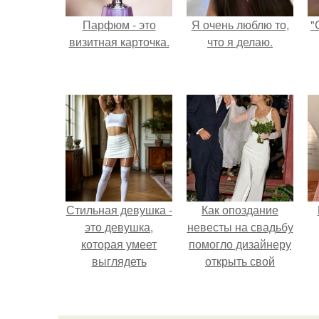
Парфюм - это
Я очень люблю то,
"
визитная карточка.
что я делаю.
Стильная девушка -
Как опоздание
это девушка,
невесты на свадьбу
которая умеет
помогло дизайнеру
выглядеть
открыть свой
привлекательно и
бренд.
элегантно в любои
ситуации.