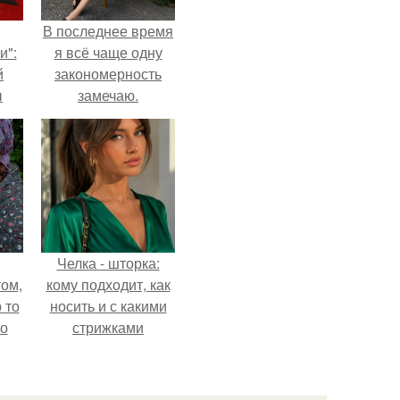
В последнее время
и":
я всё чаще одну
й
закономерность
ы
замечаю.
 о
Челка - шторка:
ом,
кому подходит, как
 то
носить и с какими
но
стрижками
ь.
сочетать.