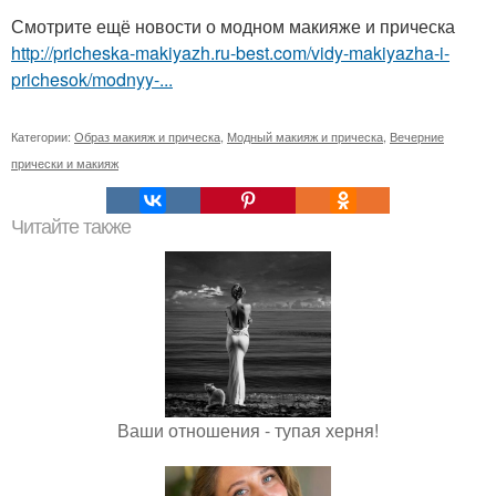
Смотрите ещё новости о модном макияже и прическа
http://pricheska-makiyazh.ru-best.com/vidy-makiyazha-i-
prichesok/modnyy-...
Категории:
Образ макияж и прическа
,
Модный макияж и прическа
,
Вечерние
прически и макияж
Читайте также
Ваши отношения - тупая херня!