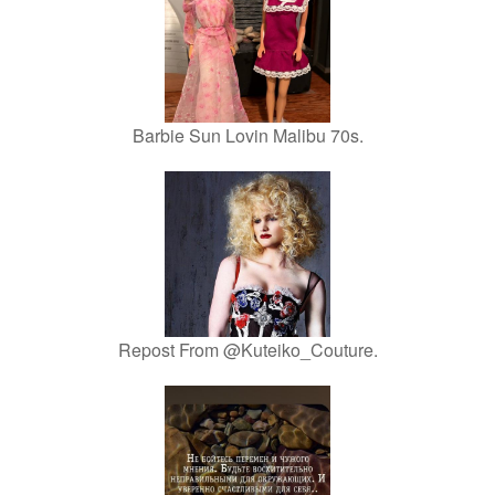
Barbie Sun Lovin Malibu 70s.
Repost From @Kuteiko_Couture.