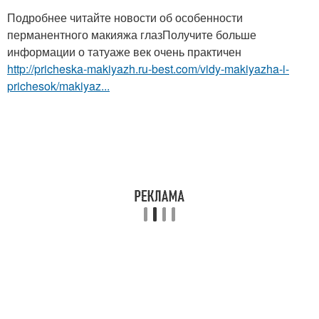
Подробнее читайте новости об особенности
перманентного макияжа глазПолучите больше
информации о татуаже век очень практичен
http://pricheska-makiyazh.ru-best.com/vidy-makiyazha-i-
prichesok/makiyaz...