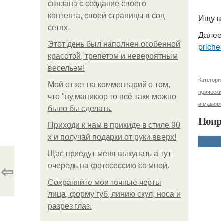
связана с создание своего
контента, своей страницы в соц
Ищу в
сетях.
Далее
Этот день был наполнен особенной
priche
красотой, трепетом и невероятным
весельем!
Категори
Мой ответ на комментарий о том,
прически
что "ну маникюр то всё таки можно
и макияж
было бы сделать.
Понр
Приходи к нам в прикиде в стиле 90
х и получай подарки от руки вверх!
Щас приедут меня выкупать а тут
⇦
очередь на фотосессию со мной.
Сохраняйте мои точные черты
лица, форму губ, линию скул, носа и
разрез глаз.