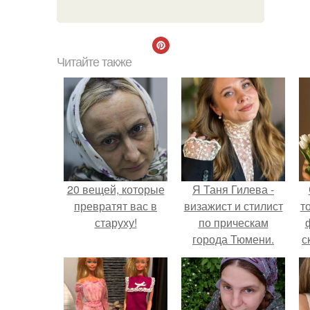
Читайте также
20 вещей, которые
Я Таня Гилева -
превратят вас в
визажист и стилист
т
старуху!
по прическам
города Тюмени.
с