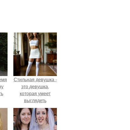
емя
Стильная девушка -
ну
это девушка,
ть
которая умеет
выглядеть
привлекательно и
элегантно в любои
ситуации.