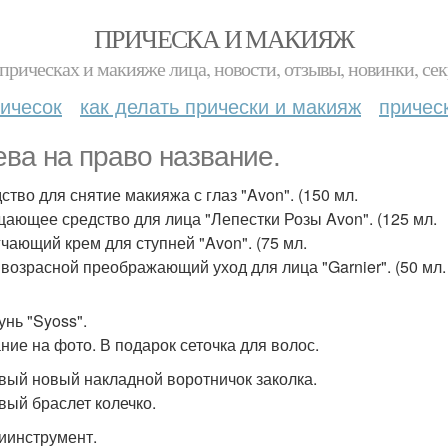
ПРИЧЕСКА И МАКИЯЖ
прическах и макияже лица, новости, отзывы, новинки, сек
ичесок
как делать прически и макияж
причес
ева на право название.
ство для снятие макияжа с глаз "Avon". (150 мл.
щающее средство для лица "Лепестки Розы Avon". (125 мл.
гчающий крем для ступней "Avon". (75 мл.
ивозрасной преображающий уход для лица "Garnier". (50 мл.
нь "Syoss".
ние на фото. В подарок сеточка для волос.
вый новый накладной воротничок заколка.
вый браслет колечко.
иинструмент.