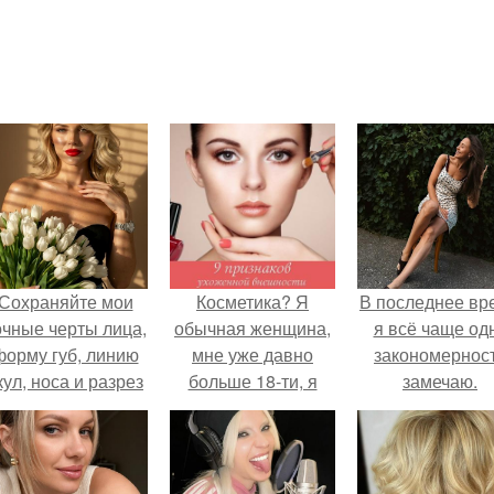
Сохраняйте мои
Косметика? Я
В последнее вр
очные черты лица,
обычная женщина,
я всё чаще од
форму губ, линию
мне уже давно
закономернос
кул, носа и разрез
больше 18-ти, я
замечаю.
глаз.
работаю как все, и
живу в мегаполисе.