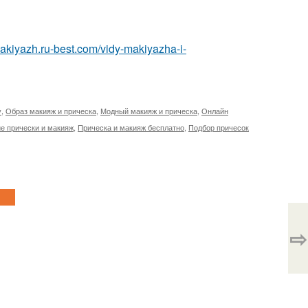
makiyazh.ru-best.com/vidy-makiyazha-i-
у
,
Образ макияж и прическа
,
Модный макияж и прическа
,
Онлайн
е прически и макияж
,
Прическа и макияж бесплатно
,
Подбор причесок
⇨