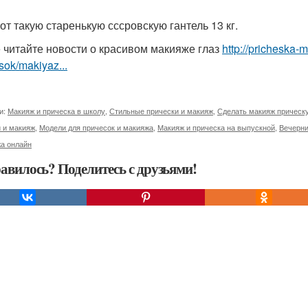
от такую старенькую сссровскую гантель 13 кг.
 читайте новости о красивом макияже глаз
http://pricheska-
sok/makiyaz...
и:
Макияж и прическа в школу
,
Стильные прически и макияж
,
Сделать макияж прическ
 и макияж
,
Модели для причесок и макияжа
,
Макияж и прическа на выпускной
,
Вечерни
а онлайн
авилось? Поделитесь с друзьями!