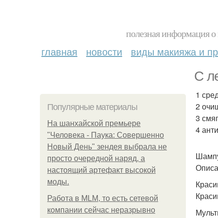
полезная информация о 
главная
новости
виды макияжа и пр
С л
1 сред
2 очи
Популярные материалы
3 смя
На шанхайской премьере
4 ант
"Человека - Паука: Совершенно
Новый День" зендея выбрала не
Шампу
просто очередной наряд, а
Описа
настоящий артефакт высокой
моды.
Краси
Краси
Работа в MLM, то есть сетевой
компании сейчас неразрывно
Мульт