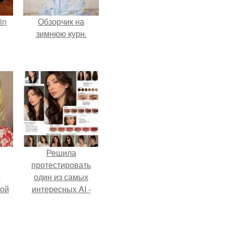
in
Обзорчик на
зимнюю курн.
Решила
протестировать
ё
один из самых
ой
интересных AI -
промтов для бьюти
- анализа.