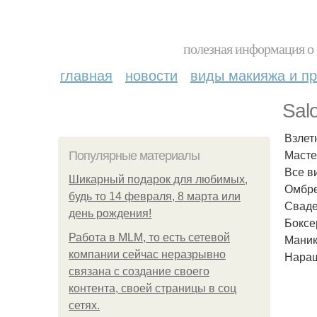
полезная информация о 
главная
новости
виды макияжа и пр
Sal
Взлетн
Масте
Популярные материалы
Все в
Шикарный подарок для любимых,
Омбре
будь то 14 февраля, 8 марта или
Сваде
день рождения!
Боксе
Работа в MLM, то есть сетевой
Маник
компании сейчас неразрывно
Наращ
связана с создание своего
контента, своей страницы в соц
сетях.