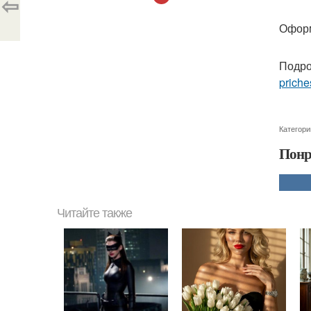
⇦
Оформ
Подро
priche
Категори
Понр
Читайте также