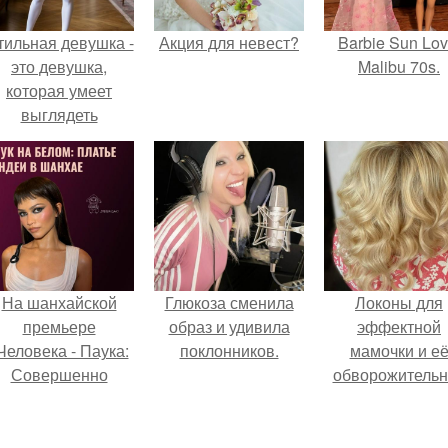
тильная девушка -
Акция для невест?
Barbie Sun Lov
это девушка,
Malibu 70s.
которая умеет
выглядеть
привлекательно и
легантно в любои
ситуации.
На шанхайской
Глюкоза сменила
Локоны для
премьере
образ и удивила
эффектной
Человека - Паука:
поклонников.
мамочки и е
Совершенно
обворожительн
Новый День"
дочурки.
ендея выбрала не
росто очередной