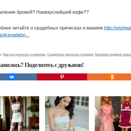
ление бровей? Наивкуснейший кофе??
бнее читайте о свадебных прическах и макияж
http://prich
sok/svadebn...
и:
Мастер причесок и макияжа
,
Свадебные прически и макияж
,
Маникюр педикюр маки
авилось? Поделитесь с друзьями!