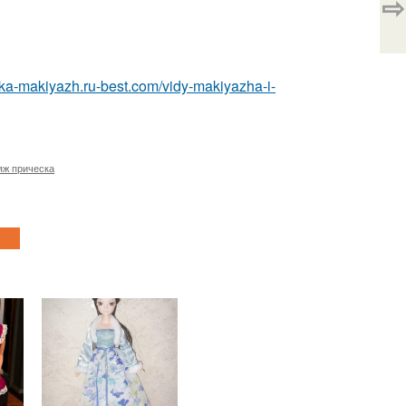
⇨
eska-makiyazh.ru-best.com/vidy-makiyazha-i-
яж прическа