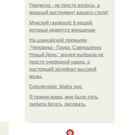
Прическа - не просто волосы, а
мощный инструмент вашего стиля!
Мужской гардероб: 6 вещей,
которые нравятся женщинам
На шанхайской премьере
"Человека - Паука: Совершенно
Новый День" зендея выбрала не
просто очередной наряд, а
настоящий артефакт высокой
моды.
Dafunkystyle. Matrix neo.
Я помню мама, мне было пять,
любила бегать, рисовать.