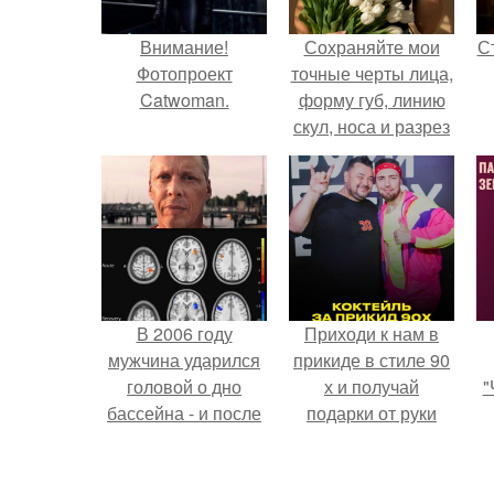
Внимание!
Сохраняйте мои
С
Фотопроект
точные черты лица,
Catwoman.
форму губ, линию
скул, носа и разрез
глаз.
э
В 2006 году
Приходи к нам в
мужчина ударился
прикиде в стиле 90
головой о дно
х и получай
"
бассейна - и после
подарки от руки
этого его жизнь
вверх!
изменилась самым
з
странным образом.
п