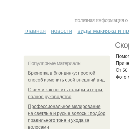
полезная информация о 
главная
новости
виды макияжа и пр
Ско
Помог
Приче
Популярные материалы
От 50
Брюнетка в блондинку: простой
Фото 
способ изменить свой внешний вид
С чем и как носить гольфы и гетры:
полное руководство
Профессиональное мелирование
на светлые и русые волосы: подбор
правильного тона и ухода за
волосами