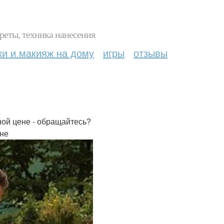
реты, техника нанесения
ки и макияж на дому
игры
отзывы
ной цене - обращайтесь?
ене