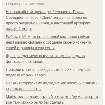
Популярные материалы
На шанхайской премьере "Человека - Паука:
Совершенно Новый День" зендея выбрала не
просто очередной наряд, а настоящий артефакт
высокой моды.
Работа в MLM, то есть сетевой компании сейчас
неразрывно связана с создание своего контента,
своей страницы в соц сетях.
Щас приедут меня выкупать а тут очередь на
фотосессию со мной.
Приходи к нам в прикиде в стиле 90 х и получай
подарки от руки вверх!
Челка - шторка: кому подходит, как носить и с какими
стрижками сочетать.
Мой ответ на комментарий о том, что "ну маникюр то
всё таки можно было бы сделать.