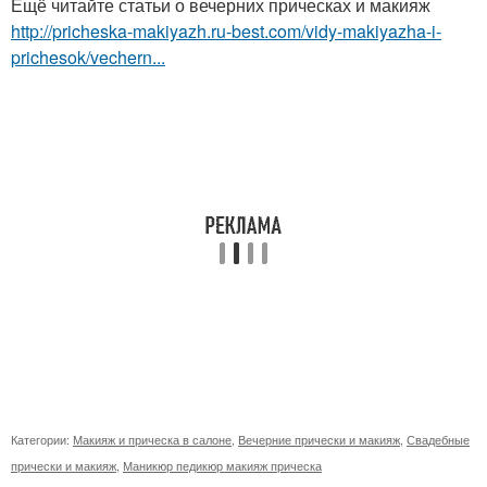
Ещё читайте статьи о вечерних прическах и макияж
http://pricheska-makiyazh.ru-best.com/vidy-makiyazha-i-
prichesok/vechern...
Категории:
Макияж и прическа в салоне
,
Вечерние прически и макияж
,
Свадебные
прически и макияж
,
Маникюр педикюр макияж прическа