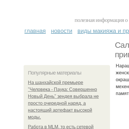
полезная информация о 
главная
новости
виды макияжа и пр
Сал
при
Наращ
женск
Популярные материалы
окраш
На шанхайской премьере
мехен
"Человека - Паука: Совершенно
памят
Новый День" зендея выбрала не
просто очередной наряд, а
настоящий артефакт высокой
моды.
Работа в MLM, то есть сетевой