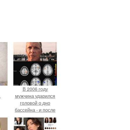
В 2006 году
.
мужчина ударился
головой о дно
бассейна - и после
этого его жизнь
изменилась самым