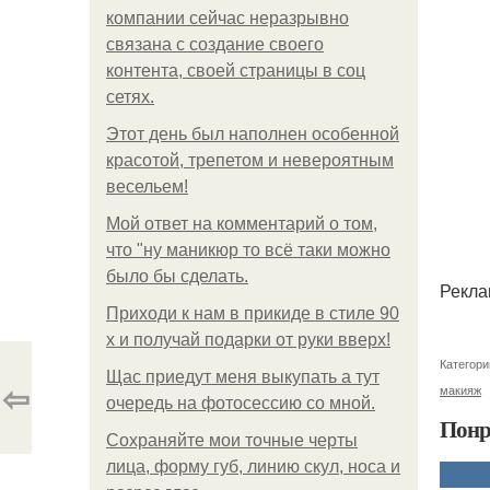
компании сейчас неразрывно
связана с создание своего
контента, своей страницы в соц
сетях.
Этот день был наполнен особенной
красотой, трепетом и невероятным
весельем!
Мой ответ на комментарий о том,
что "ну маникюр то всё таки можно
было бы сделать.
Рекла
Приходи к нам в прикиде в стиле 90
х и получай подарки от руки вверх!
Категори
Щас приедут меня выкупать а тут
⇦
макияж
очередь на фотосессию со мной.
Понр
Сохраняйте мои точные черты
лица, форму губ, линию скул, носа и