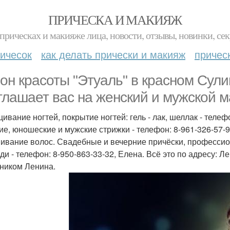
ПРИЧЕСКА И МАКИЯЖ
прическах и макияже лица, новости, отзывы, новинки, сек
ичесок
как делать прически и макияж
причес
он красоты "Этуаль" в красном Сулин
глашает вас на женский и мужской м
ивание ногтей, покрытие ногтей: гель - лак, шеллак - телеф
ие, юношеские и мужские стрижки - телефон: 8-961-326-57-
ивание волос. Свадебные и вечерние причёски, професси
ди - телефон: 8-950-863-33-32, Елена. Всё это по адресу: Л
ником Ленина.