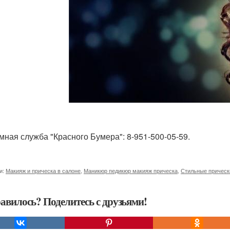
мная служба "Красного Бумера": 8-951-500-05-59.
и:
Макияж и прическа в салоне
,
Маникюр педикюр макияж прическа
,
Стильные прическ
авилось? Поделитесь с друзьями!