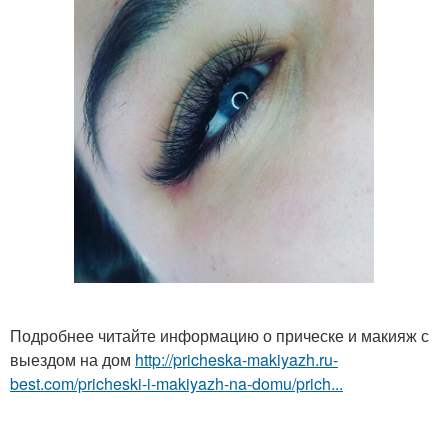
Подробнее читайте информацию о прическе и макияж с
выездом на дом
http://pricheska-makiyazh.ru-
best.com/pricheski-i-makiyazh-na-domu/prich...