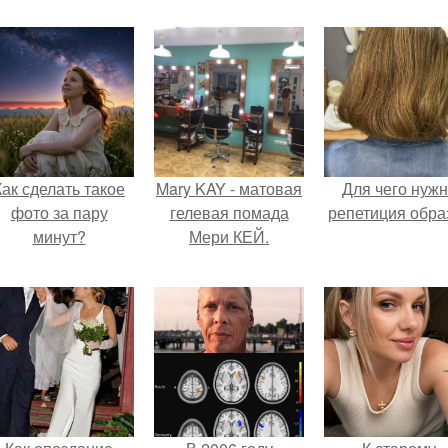
Как сделать такое
Mary KAY - матовая
Для чего нуж
фото за пару
гелевая помада
репетиция обра
минут?
Мери КЕЙ.