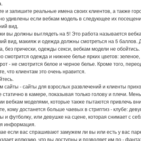
.
те и запишите реальные имена своих клиентов, а также гор
но удивлены если вебкам модель в следующее их посещение
ий вид.
ки вы должны выглядеть на 5! Это работа называется вебкам
ий вид, макияж и одежда должны смотреться на 5 баллов. Д
а, без прически, одежды секси, вебкам модели не обойтись.
о смотрится одежда и нижнее белье ярких цветов: зеленое, 
рот - не смотрится белое и черное белье. Кроме того, пер
те, что клиентам это очень нравится.
йтесь.
м сайты - сайты для взрослых развлечений и клиенты прихо
е статично в камере, показывая только голову и плечи. Ме
ми вебкам моделями, которые также пытаются привлечь вни
те, кому достанется больше чаевых в стриптиз - клубе: деву
ы и футболку, или девушке на сцене, которая снимает с себ
я информация.
чае если вас спрашивают замужем ли вы или есть у вас паре
оздает иллюзию, что вы доступны и позволяет им по - фанта