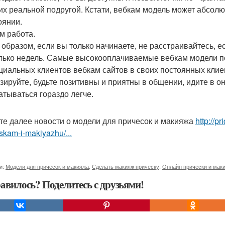
 их реальной подругой. Кстати, вебкам модель может абсол
оянии.
м работа.
 образом, если вы только начинаете, не расстраивайтесь, е
лько недель. Самые высокооплачиваемые вебкам модели по
циальных клиентов вебкам сайтов в своих постоянных клиен
зируйте, будьте позитивны и приятны в общении, идите в он
атываться гораздо легче.
те далее новости о модели для причесок и макияжа
http://p
skam-i-makiyazhu/...
и:
Модели для причесок и макияжа
,
Сделать макияж прическу
,
Онлайн прически и мак
авилось? Поделитесь с друзьями!