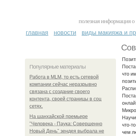
полезная информация о 
главная
новости
виды макияжа и пр
Сов
Позит
Поста
Популярные материалы
что и
Работа в MLM, то есть сетевой
позит
компании сейчас неразрывно
Распи
связана с создание своего
Поста
контента, своей страницы в соц
онлай
сетях.
Микро
На шанхайской премьере
Научи
"Человека - Паука: Совершенно
что-т
Новый День" зендея выбрала не
чем л