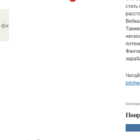
стать
расст
Вебка
⇦
Таким
неско
потен
Фанта
зараб
Читай
priche
Категори
Понр