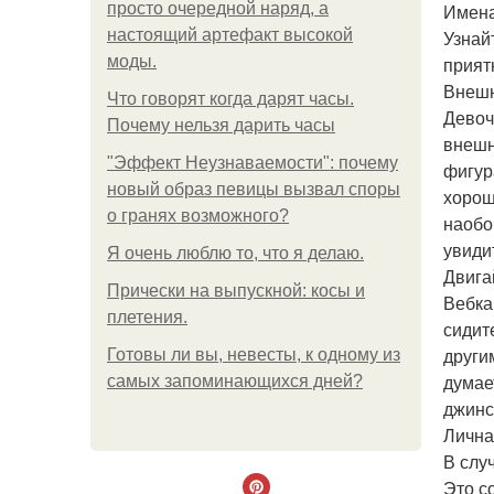
просто очередной наряд, а
Имена
настоящий артефакт высокой
Узнай
моды.
прият
Внешн
Что говорят когда дарят часы.
Девоч
Почему нельзя дарить часы
внешн
"Эффект Неузнаваемости": почему
фигур
новый образ певицы вызвал споры
хорош
о гранях возможного?
наобо
увиди
Я очень люблю то, что я делаю.
Двига
Прически на выпускной: косы и
Вебка
плетения.
сидит
други
Готовы ли вы, невесты, к одному из
думае
самых запоминающихся дней?
джинс
Лична
В слу
Это с