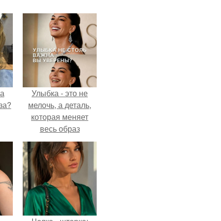
на
Улыбка - это не
за?
мелочь, а деталь,
которая меняет
весь образ
человека.