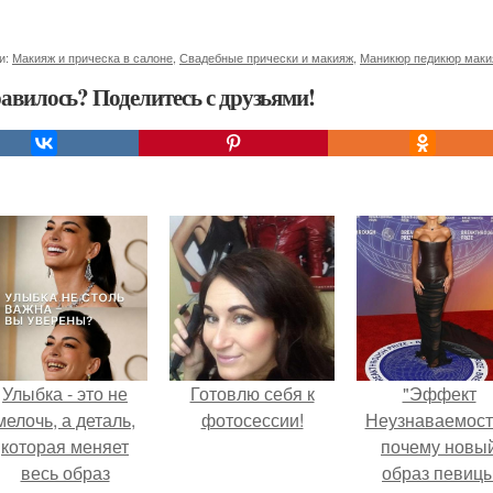
и:
Макияж и прическа в салоне
,
Свадебные прически и макияж
,
Маникюр педикюр маки
авилось? Поделитесь с друзьями!
Улыбка - это не
Готовлю себя к
"Эффект
мелочь, а деталь,
фотосессии!
Неузнаваемост
которая меняет
почему новы
весь образ
образ певиц