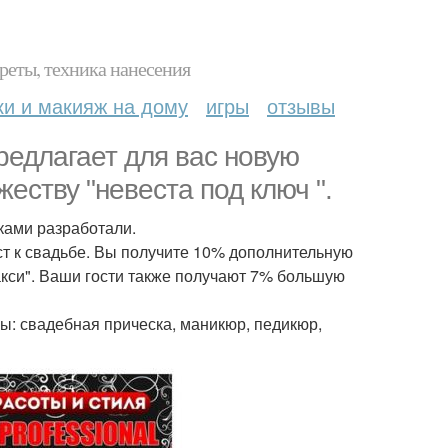
реты, техника нанесения
ки и макияж на дому
игры
отзывы
предлагает для вас новую
еству "невеста под ключ ".
ками разработали.
ст к свадьбе. Вы получите 10% дополнительную
макси". Ваши гости также получают 7% большую
ы: свадебная прическа, маникюр, педикюр,