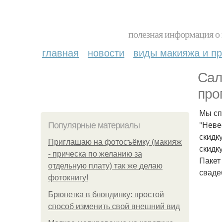
полезная информация о 
главная
новости
виды макияжа и пр
Сал
про
Мы сп
"Неве
Популярные материалы
скидк
Приглашаю на фотосъёмку (макияж
скидк
- прическа по желанию за
Пакет
отдельную плату) так же делаю
сваде
фотокнигу!
Брюнетка в блондинку: простой
способ изменить свой внешний вид