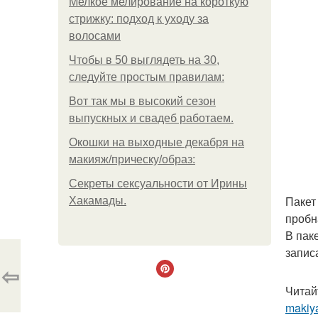
Мелкое мелирование на короткую
стрижку: подход к уходу за
волосами
Чтобы в 50 выглядеть на 30,
следуйте простым правилам:
Вот так мы в высокий сезон
выпускных и свадеб работаем.
Окошки на выходные декабря на
макияж/прическу/образ:
Секреты сексуальности от Ирины
Пакет
Хакамады.
пробн
В пак
запис
⇦
Читай
makiya