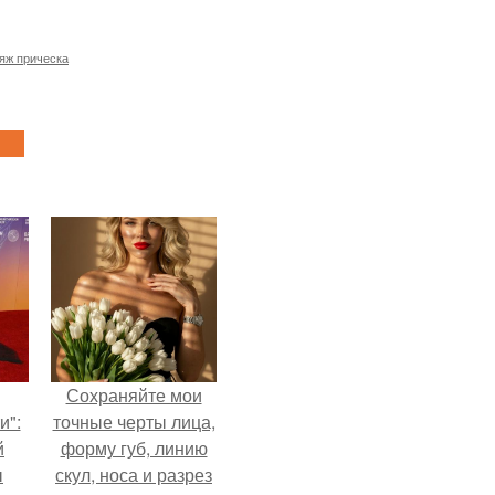
яж прическа
Сохраняйте мои
и":
точные черты лица,
й
форму губ, линию
ы
скул, носа и разрез