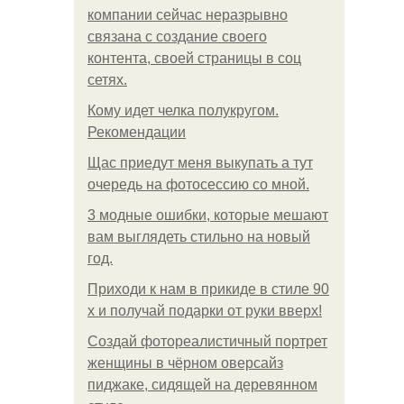
компании сейчас неразрывно
связана с создание своего
контента, своей страницы в соц
сетях.
Кому идет челка полукругом.
Рекомендации
Щас приедут меня выкупать а тут
очередь на фотосессию со мной.
3 модные ошибки, которые мешают
вам выглядеть стильно на новый
год.
Приходи к нам в прикиде в стиле 90
х и получай подарки от руки вверх!
Создай фотореалистичный портрет
женщины в чёрном оверсайз
пиджаке, сидящей на деревянном