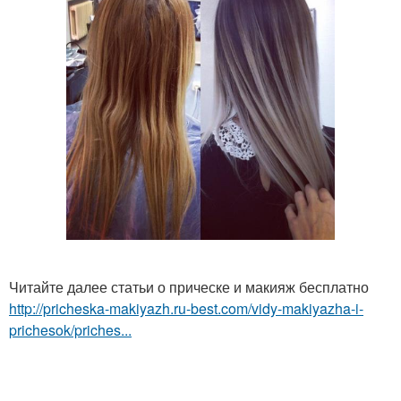
Читайте далее статьи о прическе и макияж бесплатно
http://pricheska-makiyazh.ru-best.com/vidy-makiyazha-i-
prichesok/priches...