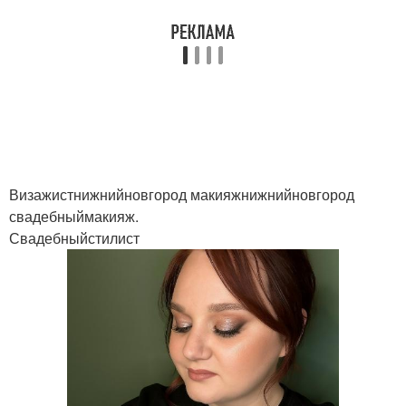
Визажистнижнийновгород макияжнижнийновгород
свадебныймакияж.
Свадебныйстилист