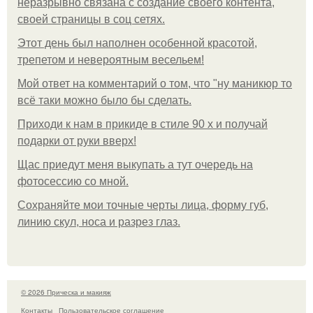
неразрывно связана с создание своего контента,
своей страницы в соц сетях.
Этот день был наполнен особенной красотой,
трепетом и невероятным весельем!
Мой ответ на комментарий о том, что "ну маникюр то
всё таки можно было бы сделать.
Приходи к нам в прикиде в стиле 90 х и получай
подарки от руки вверх!
Щас приедут меня выкупать а тут очередь на
фотосессию со мной.
Сохраняйте мои точные черты лица, форму губ,
линию скул, носа и разрез глаз.
© 2026 Прическа и макияж
Контакты
Пользовательское соглашение