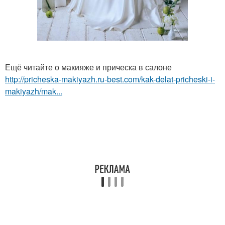
Ещё читайте о макияже и прическа в салоне
http://pricheska-makiyazh.ru-best.com/kak-delat-pricheski-i-
makiyazh/mak...