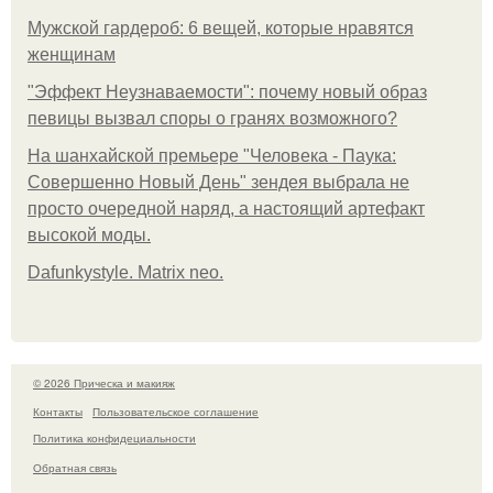
Мужской гардероб: 6 вещей, которые нравятся
женщинам
"Эффект Неузнаваемости": почему новый образ
певицы вызвал споры о гранях возможного?
На шанхайской премьере "Человека - Паука:
Совершенно Новый День" зендея выбрала не
просто очередной наряд, а настоящий артефакт
высокой моды.
Dafunkystyle. Matrix neo.
© 2026 Прическа и макияж
Контакты
Пользовательское соглашение
Политика конфидециальности
Обратная связь