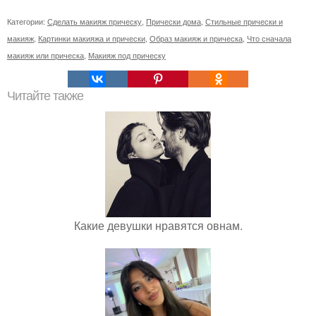
Категории:
Сделать макияж прическу
,
Прически дома
,
Стильные прически и
макияж
,
Картинки макияжа и прически
,
Образ макияж и прическа
,
Что сначала
макияж или прическа
,
Макияж под прическу
Читайте также
Какие девушки нравятся овнам.