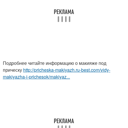
Подробнее читайте информацию о макияже под
прическу
http://pricheska-makiyazh.ru-best.com/vidy-
makiyazha-i-prichesok/makiyaz...