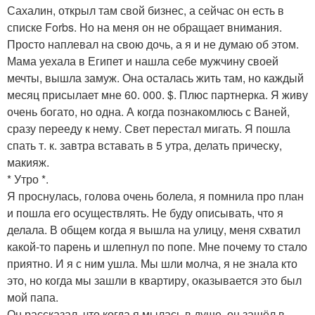
Сахалин, открыл там свой бизнес, а сейчас он есть в
списке Forbs. Но на меня он не обращает внимания.
Просто наплевал на свою дочь, а я и не думаю об этом.
Мама уехала в Египет и нашла себе мужчину своей
мечты, вышла замуж. Она осталась жить там, но каждый
месяц присылает мне 60. 000. $. Плюс партнерка. Я живу
очень богато, но одна. А когда познакомлюсь с Ваней,
сразу перееду к нему. Свет перестал мигать. Я пошла
спать т. к. завтра вставать в 5 утра, делать прическу,
макияж.
* Утро *.
Я проснулась, голова очень болела, я помнила про план
и пошла его осуществлять. Не буду описывать, что я
делала. В общем когда я вышла на улицу, меня схватил
какой-то парень и шлепнул по попе. Мне почему то стало
приятно. И я с ним ушла. Мы шли молча, я не знала кто
это, но когда мы зашли в квартиру, оказывается это был
мой папа.
Он рассказал, что когда я мылась в душе, он зашёл в