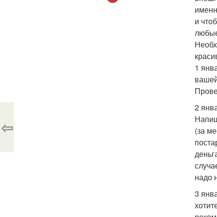
именно
и что
любые
Необх
краси
1 янв
вашей
Прове
2 янв
Напиш
⇦
(за м
поста
деньг
случа
надо н
3 янв
хотит
реком