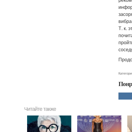
инфор
засор
вибра
Т. к.
почит
пройт
сосед
Продо
Категори
Понр
Читайте также