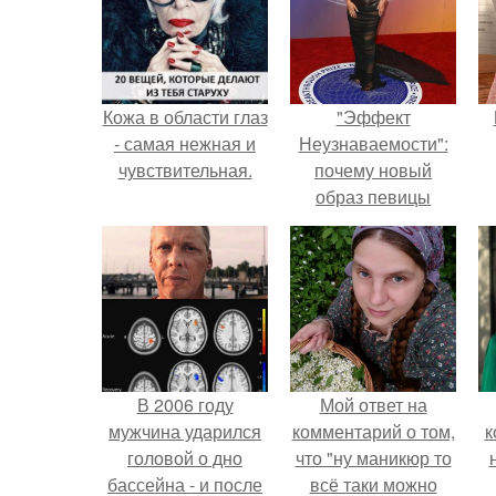
Кожа в области глаз
"Эффект
- самая нежная и
Неузнаваемости":
чувствительная.
почему новый
образ певицы
вызвал споры о
гранях
возможного?
В 2006 году
Мой ответ на
мужчина ударился
комментарий о том,
к
головой о дно
что "ну маникюр то
бассейна - и после
всё таки можно