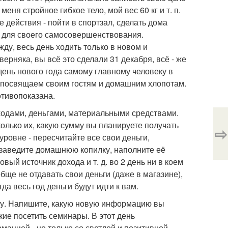
еня стройное гибкое тело, мой вес 60 кг и т. п.
 действия - пойти в спортзал, сделать дома
ь для своего самосовершенствования.
ду, весь день ходить только в новом и
ерняка, вы всё это сделали 31 декабря, всё - же
день нового года самому главному человеку в
мы посвящаем своим гостям и домашним хлопотам.
отивопоказана.
оходами, деньгами, материальными средствами.
колько их, какую сумму вы планируете получать
⇨
 уровне - пересчитайте все свои деньги,
, заведите домашнюю копилку, наполните её
вый источник дохода и т. д. во 2 день ни в коем
обще не отдавать свои деньги (даже в магазине),
да весь год деньги будут идти к вам.
ёбу. Напишите, какую новую информацию вы
акие посетить семинары. В этот день
рмацией - но только со светлой и позитивной