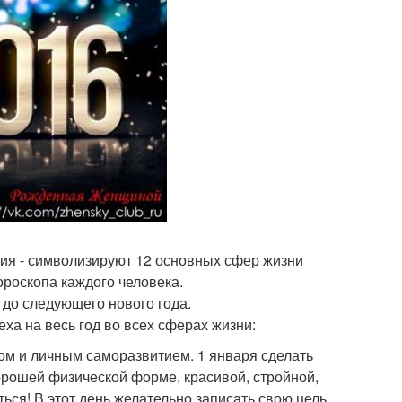
ения - символизируют 12 основных сфер жизни
ороскопа каждого человека.
а до следующего нового года.
ха на весь год во всех сферах жизни:
ом и личным саморазвитием. 1 января сделать
 хорошей физической форме, красивой, стройной,
ься! В этот день желательно записать свою цель