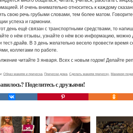
мацией. И очень внимательно относитесь к каждому сказанно
ять свою речь грубыми словами, тем более матом. Говорите
ции успеха и гармонии.
 этот день ещё связан с транспортными средствами, то напи
айте о нём отзывы, узнайте о нём всю информацию, можно д
и тест-драйв. В 3 день желательно весело провести время с
ями, коллегами по работе.
лжение читайте 3 января. Всех с новым годом! Делайте реп
и:
Образ макияж и прическа
,
Прически дома
,
Сделать макияж прическу
,
Маникюр педи
авилось? Поделитесь с друзьями!