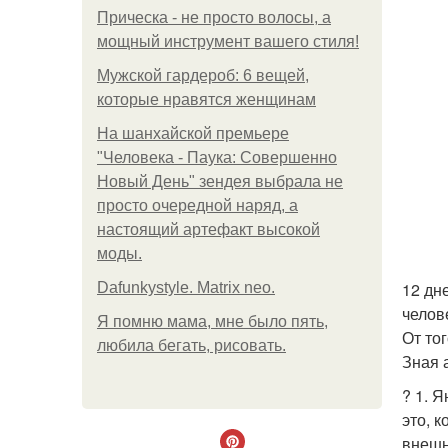
Прическа - не просто волосы, а
мощный инструмент вашего стиля!
Мужской гардероб: 6 вещей,
которые нравятся женщинам
На шанхайской премьере
"Человека - Паука: Совершенно
Новый День" зендея выбрала не
просто очередной наряд, а
настоящий артефакт высокой
моды.
12 дн
Dafunkystyle. Matrix neo.
челов
Я помню мама, мне было пять,
От то
любила бегать, рисовать.
Зная 
? 1. 
это, 
внешн