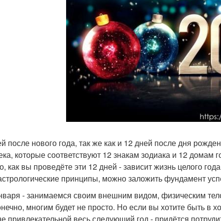
ей после нового года, так же как и 12 дней после дня рожд
ека, которые соответствуют 12 знакам зодиака и 12 домам г
го, как вы проведёте эти 12 дней - зависит жизнь целого год
астрологические принципы, можно заложить фундамент успе
Января - занимаемся своим внешним видом, физическим тел
конечно, многим будет не просто. Но если вы хотите быть в
е привлекательной весь следующий год - придётся потрудит