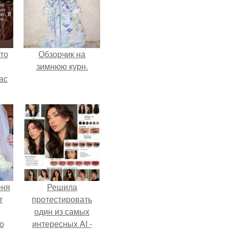
то
Обзорчик на
зимнюю курн.
ас
ние
а,
ы в
еня
Решила
т
протестировать
один из самых
о
интересных AI -