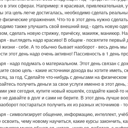
 в этих сферах. Например: я красивая, привлекательная, у м
бы эта цель легче достигалась, необходимо сделать реальные
 физические упражнения. Что-то в этот день нужно сделат
одимо также улучшить свой внешний вид - одеть новую одеж
вом, сделать новую стрижку, причёску, макияж, маникюр. Нав
аря - выглядеть надо красиво! В общем - посвятите первый 
 жизни - себе. А то обычно бывает наоборот - весь день 
сти этот день надо очень активно! Пассивность в 1 день пр
аря - надо подумать о материальном. Этот день связан с д
ите свою цель - какие источники дохода вы хотите иметь, с
есяц, за год. Сделайте что-нибудь с деньгами на физическом
райтесь получить деньги за свои услуги именно в этот день
ами уже сегодня, купите новый кошелёк, создайте какой-то но
е не давайте в долг и сами не берите. В этот день лучше во
аоборот постараться получить их из разных источников - тог
аря - символизирует общение, информацию, интеллект, уч
е освоить, чему новому научиться, какие курсы закончить, к
ендуется много общаться, читать, учиться, работать с инфо