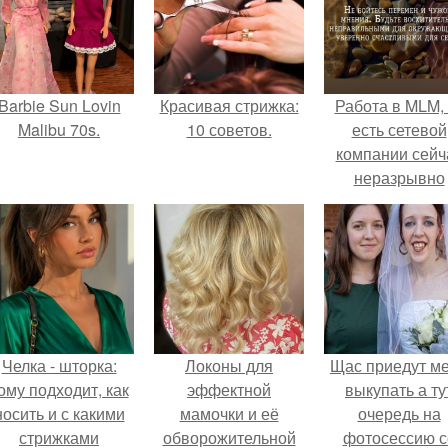
Barbie Sun Lovin
Красивая стрижка:
Работа в MLM, 
Malibu 70s.
10 советов.
есть сетевой
компании сейч
неразрывно
связана с созда
своего контент
своей страниц
соц сетях.
Челка - шторка:
Локоны для
Щас приедут м
ому подходит, как
эффектной
выкупать а ту
носить и с какими
мамочки и её
очередь на
стрижками
обворожительной
фотосессию с