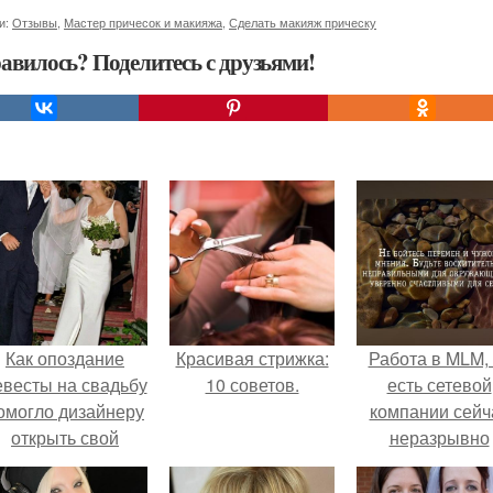
и:
Отзывы
,
Мастер причесок и макияжа
,
Сделать макияж прическу
авилось? Поделитесь с друзьями!
Как опоздание
Красивая стрижка:
Работа в MLM, 
евесты на свадьбу
10 советов.
есть сетевой
омогло дизайнеру
компании сейч
открыть свой
неразрывно
бренд.
связана с созда
своего контент