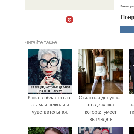
Категори
Понр
Читайте также
Кожа в области глаз
Стильная девушка -
- самая нежная и
это девушка,
н
чувствительная.
которая умеет
п
выглядеть
привлекательно и
элегантно в любои