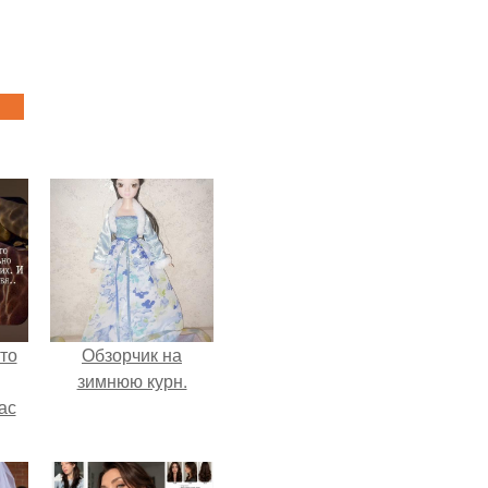
то
Обзорчик на
зимнюю курн.
ас
ние
а,