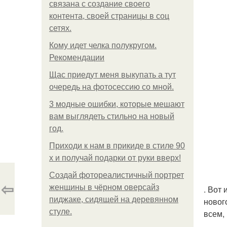
связана с создание своего
контента, своей страницы в соц
сетях.
Кому идет челка полукругом.
Рекомендации
Щас приедут меня выкупать а тут
очередь на фотосессию со мной.
3 модные ошибки, которые мешают
вам выглядеть стильно на новый
год.
Приходи к нам в прикиде в стиле 90
х и получай подарки от руки вверх!
Создай фотореалистичный портрет
⇦
женщины в чёрном оверсайз
. Вот
пиджаке, сидящей на деревянном
новог
стуле.
всем,