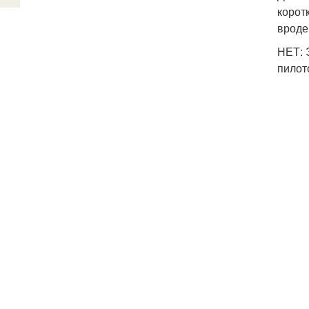
корот
вроде
НЕТ: 
пилото