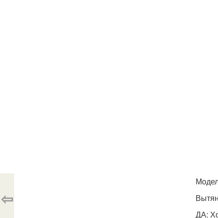
Модел
⇦
Вытян
ДА: Х