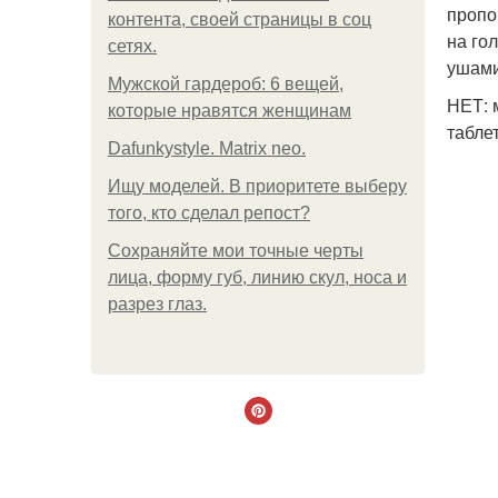
пропо
контента, своей страницы в соц
на го
сетях.
ушами
Мужской гардероб: 6 вещей,
НЕТ: 
которые нравятся женщинам
табле
Dafunkystyle. Matrix neo.
Ищу моделей. В приоритете выберу
того, кто сделал репост?
Сохраняйте мои точные черты
лица, форму губ, линию скул, носа и
разрез глаз.