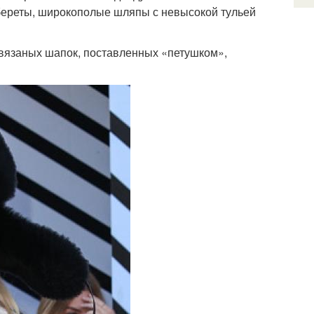
береты, широкополые шляпы с невысокой тульей
, вязаных шапок, поставленных «петушком»,