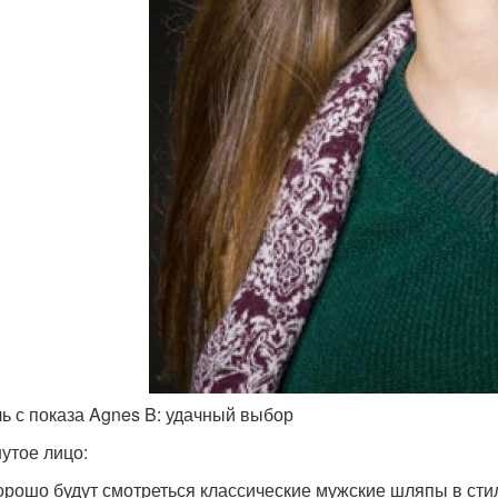
ь с показа Agnes B: удачный выбор
утое лицо:
орошо будут смотреться классические мужские шляпы в стил