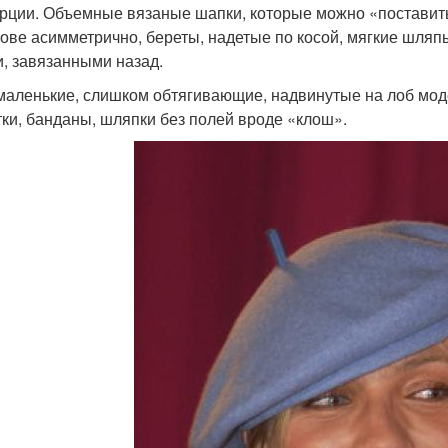
рции. Объемные вязаные шапки, которые можно «поставить
лове асимметрично, береты, надетые по косой, мягкие шляп
, завязанными назад.
маленькие, слишком обтягивающие, надвинутые на лоб модел
тки, банданы, шляпки без полей вроде «клош».