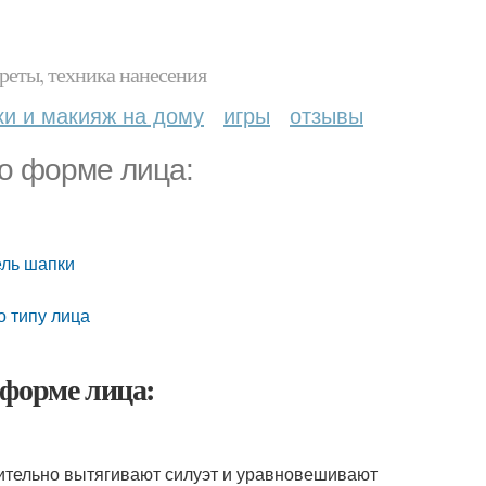
реты, техника нанесения
ки и макияж на дому
игры
отзывы
по форме лица:
ель шапки
о типу лица
 форме лица:
рительно вытягивают силуэт и уравновешивают