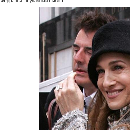
 Ферраньи: неудачный выбор