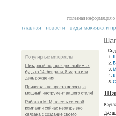
полезная информация о 
главная
новости
виды макияжа и пр
Шап
Сод
Ш
Популярные материалы
В
Шикарный подарок для любимых,
М
будь то 14 февраля, 8 марта или
Ш
день рождения!
С
Прическа - не просто волосы, а
Шап
мощный инструмент вашего стиля!
Работа в MLM, то есть сетевой
Кругл
компании сейчас неразрывно
ДА: ш
связана с создание своего