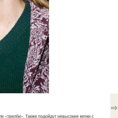
⇨
е «трилби». Также подойдут невысокие кепки с