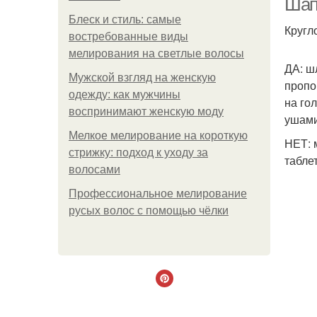
Шап
Блеск и стиль: самые
Кругл
востребованные виды
мелирования на светлые волосы
ДА: ш
Мужской взгляд на женскую
пропо
одежду: как мужчины
на го
воспринимают женскую моду
ушами
Мелкое мелирование на короткую
НЕТ: 
стрижку: подход к уходу за
табле
волосами
Профессиональное мелирование
русых волос с помощью чёлки