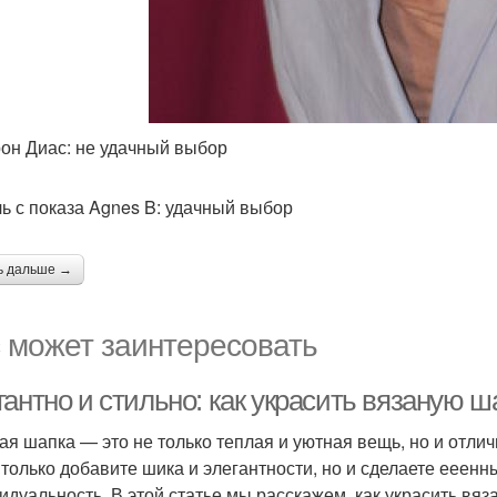
он Диас: не удачный выбор
ь с показа Agnes B: удачный выбор
ь дальше →
 может заинтересовать
гантно и стильно: как украсить вязаную 
ая шапка — это не только теплая и уютная вещь, но и отли
 только добавите шика и элегантности, но и сделаете ее
идуальность. В этой статье мы расскажем, как украсить вя