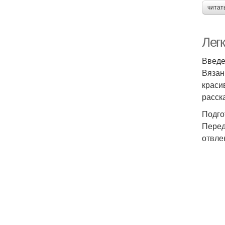
читат
Лег
Введ
Вязан
краси
расск
Подго
Перед
отвле