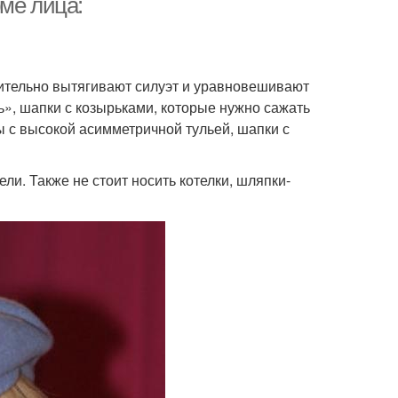
ме лица:
рительно вытягивают силуэт и уравновешивают
», шапки с козырьками, которые нужно сажать
ы с высокой асимметричной тульей, шапки с
и. Также не стоит носить котелки, шляпки-