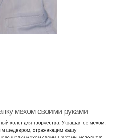
шапку мехом своими руками
чный холст для творчества. Украшая ее мехом,
енным шедевром, отражающим вашу
заную шапку мехом своими руками, используя