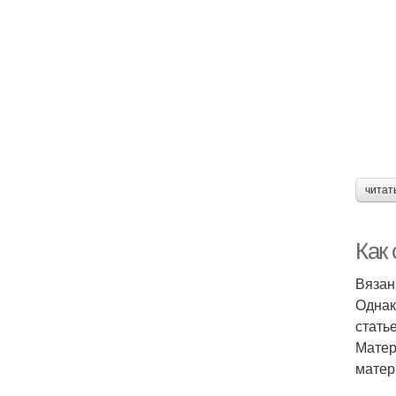
читат
Как
Вязан
Однак
стать
Матер
матер