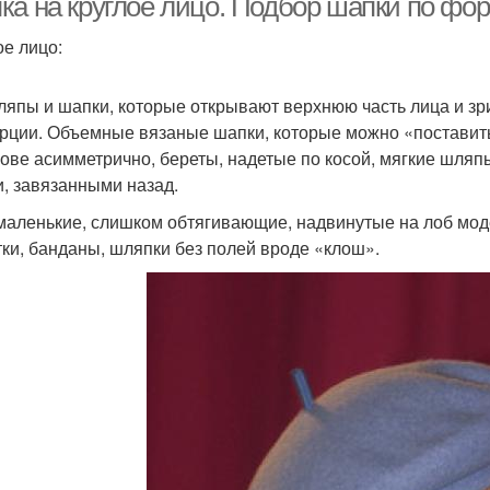
ка на круглое лицо. Подбор шапки по фор
ое лицо:
ляпы и шапки, которые открывают верхнюю часть лица и з
рции. Объемные вязаные шапки, которые можно «поставить
лове асимметрично, береты, надетые по косой, мягкие шляп
, завязанными назад.
маленькие, слишком обтягивающие, надвинутые на лоб модел
тки, банданы, шляпки без полей вроде «клош».