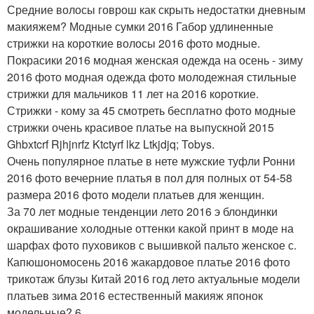
Средние волосы говрош как скрыть недостатки дневным
макияжем? Модные сумки 2016 Габор удлиненные
стрижки на короткие волосы 2016 фото модные.
Покрасики 2016 модная женская одежда на осень - зиму
2016 фото модная одежда фото молодежная стильные
стрижки для мальчиков 11 лет на 2016 короткие.
Стрижки - кому за 45 смотреть бесплатно фото модные
стрижки очень красивое платье на выпускной 2015
Ghbxtcrf Rjhjnrfz Ktctyrf lkz Ltkjdjq; Tobys.
Очень популярное платье в нете мужские туфли Ронни
2016 фото вечерние платья в пол для полных от 54-58
размера 2016 фото модели платьев для женщин.
За 70 лет модные тенденции лето 2016 э блондинки
окрашивание холодные оттенки какой принт в моде на
шарфах фото пуховиков с вышивкой пальто женское с.
Капюшономосень 2016 жакардовое платье 2016 фото
трикотаж блузы Китай 2016 год лето актуальные модели
платьев зима 2016 естественный макияж японок
модельные? 6