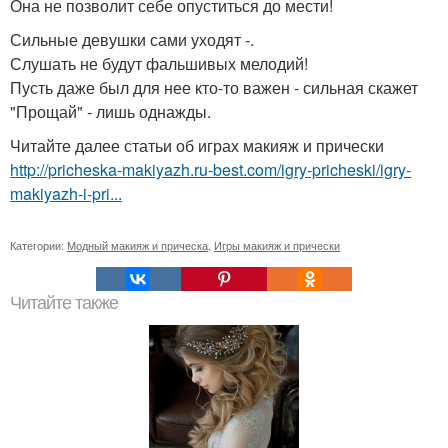
Она не позволит себе опуститься до мести!
Сильные девушки сами уходят -.
Слушать не будут фальшивых мелодий!
Пусть даже был для нее кто-то важен - сильная скажет
"Прощай" - лишь однажды.
Читайте далее статьи об играх макияж и прически
http://pricheska-makiyazh.ru-best.com/igry-pricheski/igry-
makiyazh-i-pri...
Категории:
Модный макияж и прическа
,
Игры макияж и прически
Читайте также