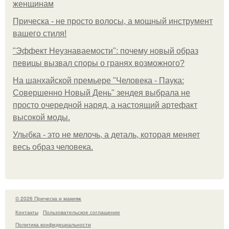
женщинам
Прическа - не просто волосы, а мощный инструмент
вашего стиля!
"Эффект Неузнаваемости": почему новый образ
певицы вызвал споры о гранях возможного?
На шанхайской премьере "Человека - Паука:
Совершенно Новый День" зендея выбрала не
просто очередной наряд, а настоящий артефакт
высокой моды.
Улыбка - это не мелочь, а деталь, которая меняет
весь образ человека.
© 2026 Прическа и макияж
Контакты
Пользовательское соглашение
Политика конфидециальности