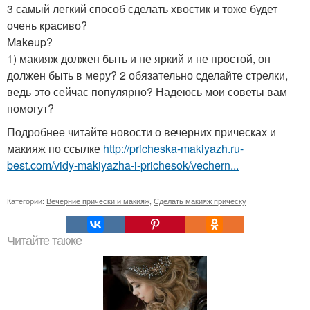
3 самый легкий способ сделать хвостик и тоже будет
очень красиво?
Makeup?
1) макияж должен быть и не яркий и не простой, он
должен быть в меру? 2 обязательно сделайте стрелки,
ведь это сейчас популярно? Надеюсь мои советы вам
помогут?
Подробнее читайте новости о вечерних прическах и
макияж по ссылке
http://pricheska-makiyazh.ru-
best.com/vidy-makiyazha-i-prichesok/vechern...
Категории:
Вечерние прически и макияж
,
Сделать макияж прическу
Читайте также