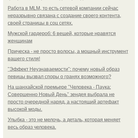
Работа в MLM, то есть сетевой компании сейчас
неразрывно связана с создание своего контента,
своей страницы в соц сетях.
Мужской гардероб: 6 вещей, которые нравятся
женщинам
Прическа - не просто волосы, а мощный инструмент
вашего стиля!
"Эффект Неузнаваемости": почему новый образ
певицы вызвал споры о гранях возможного?
На шанхайской премьере "Человека - Паука:
Совершенно Новый День" зендея выбрала не
просто очередной наряд, а настоящий артефакт
высокой моды.
Улыбка - это не мелочь, а деталь, которая меняет
весь образ человека.