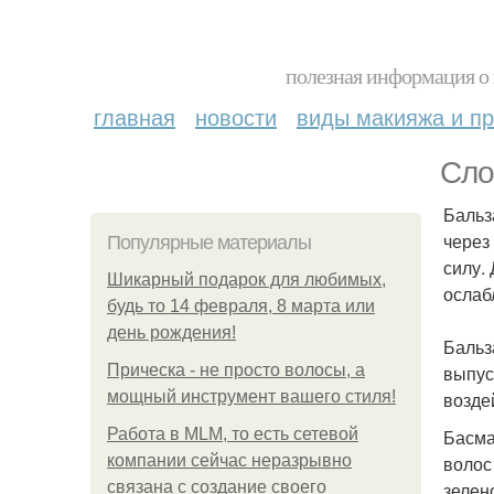
полезная информация о 
главная
новости
виды макияжа и пр
Сло
Бальз
через
Популярные материалы
силу.
Шикарный подарок для любимых,
ослаб
будь то 14 февраля, 8 марта или
день рождения!
Бальз
Прическа - не просто волосы, а
выпус
мощный инструмент вашего стиля!
возде
Работа в MLM, то есть сетевой
Басма
компании сейчас неразрывно
волос
связана с создание своего
зелен