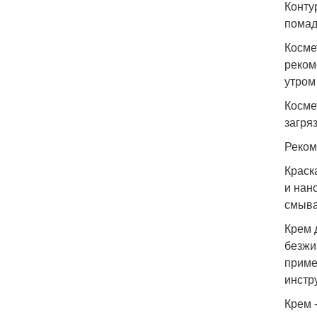
Конту
помад
Косме
реком
утром
Косме
загря
Реком
Краск
и нан
смыва
Крем 
безжи
приме
инстр
Крем 