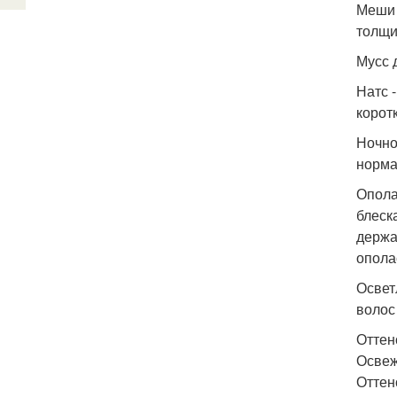
Меши 
толщи
Мусс 
Натс 
корот
Ночно
норма
Опола
блеск
держа
опола
Освет
волос
Оттен
Освеж
Оттен