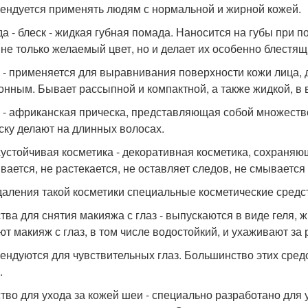
ендуется применять людям с нормальной и жирной кожей.
а - блеск - жидкая губная помада. Наносится на губы при 
 не только желаемый цвет, но и делает их особенно блестя
 - применяется для выравнивания поверхности кожи лица, д
онным. Бывает рассыпной и компактной, а также жидкой, в 
 - африканская прическа, представляющая собой множеств
ску делают на длинных волосах.
устойчивая косметика - декоративная косметика, сохраняющ
вается, не растекается, не оставляет следов, не смывается
даления такой косметики специальные косметические средс
тва для снятия макияжа с глаз - выпускаются в виде геля, ж
ют макияж с глаз, в том числе водостойкий, и ухаживают за
ендуются для чувствительных глаз. Большинство этих средст
.
тво для ухода за кожей шеи - специально разработано для 