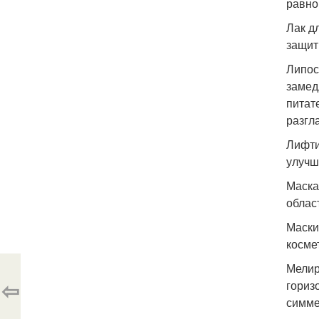
равно
Лак д
защит
Липос
замед
питат
разгл
Лифти
улучш
Маска
облас
Маски
косме
Мелир
⇦
гориз
симме