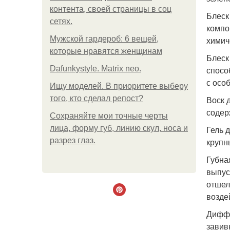
контента, своей страницы в соц
Блеск
сетях.
компо
Мужской гардероб: 6 вещей,
химич
которые нравятся женщинам
Блеск
Dafunkystyle. Matrix neo.
спосо
с осо
Ищу моделей. В приоритете выберу
того, кто сделал репост?
Воск 
содер
Сохраняйте мои точные черты
лица, форму губ, линию скул, носа и
Гель 
разрез глаз.
крупн
Губна
выпус
отшел
возде
Диффу
завив