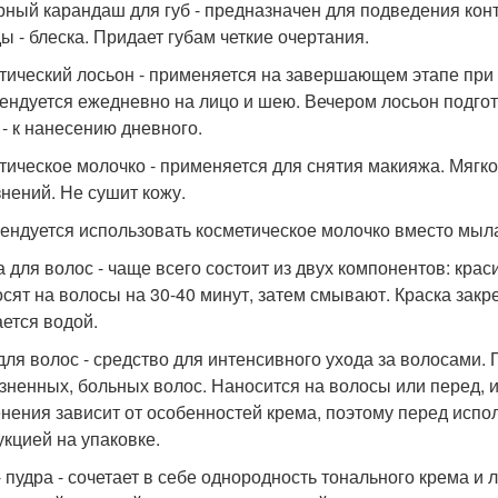
рный карандаш для губ - предназначен для подведения кон
ы - блеска. Придает губам четкие очертания.
тический лосьон - применяется на завершающем этапе при 
ендуется ежедневно на лицо и шею. Вечером лосьон подгот
 - к нанесению дневного.
тическое молочко - применяется для снятия макияжа. Мягко
знений. Не сушит кожу.
ендуется использовать косметическое молочко вместо мыл
а для волос - чаще всего состоит из двух компонентов: кр
осят на волосы на 30-40 минут, затем смывают. Краска закре
ется водой.
для волос - средство для интенсивного ухода за волосами.
зненных, больных волос. Наносится на волосы или перед, 
нения зависит от особенностей крема, поэтому перед испо
укцией на упаковке.
- пудра - сочетает в себе однородность тонального крема и 