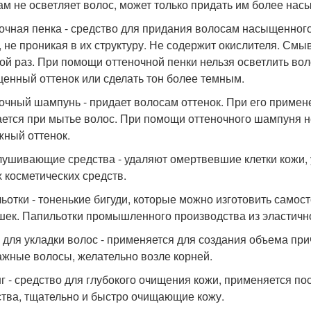
ам не осветляет волос, может только придать им более нас
очная пенка - средство для придания волосам насыщенного
, не проникая в их структуру. Не содержит окислителя. Смы
ой раз. При помощи оттеночной пенки нельзя осветлить вол
енный оттенок или сделать тон более темным.
очный шампунь - придает волосам оттенок. При его примене
ется при мытье волос. При помощи оттеночного шампуня не
жный оттенок.
ушивающие средства - удаляют омертвевшие клетки кожи, 
х косметических средств.
ьотки - тоненькие бигуди, которые можно изготовить самос
шек. Папильотки промышленного производства из эластично
 для укладки волос - применяется для создания объема прич
ажные волосы, желательно возле корней.
г - средство для глубокого очищения кожи, применяется п
тва, тщательно и быстро очищающие кожу.