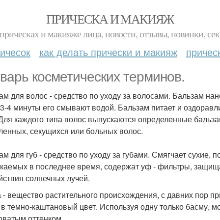
ПРИЧЕСКА И МАКИЯЖ
прическах и макияже лица, новости, отзывы, новинки, сек
ичесок
как делать прически и макияж
причес
варь косметических терминов.
ам для волос - средство по уходу за волосами. Бальзам на
 3-4 минуты его смывают водой. Бальзам питает и оздоравл
 Для каждого типа волос выпускаются определенные бальза
ленных, секущихся или больных волос.
ам для губ - средство по уходу за губами. Смягчает сухие,
каемых в последнее время, содержат уф - фильтры, защищ
йствия солнечных лучей.
 - вещество растительного происхождения, с давних пор п
 в темно-каштановый цвет. Используя одну только басму, мо
оватым оттенком.