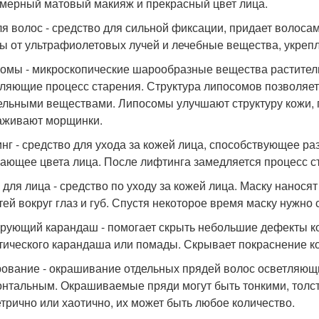
мерный матовый макияж и прекрасный цвет лица.
ля волос - средство для сильной фиксации, придает волоса
ы от ультрафиолетовых лучей и лечебные вещества, укре
омы - микроскопические шарообразные вещества растител
ляющие процесс старения. Структура липосомов позволяет 
ельными веществами. Липосомы улучшают структуру кожи, п
аживают морщинки.
нг - средство для ухода за кожей лица, способствующее р
ающее цвета лица. После лифтинга замедляется процесс с
 для лица - средство по уходу за кожей лица. Маску нанос
тей вокруг глаз и губ. Спустя некоторое время маску нужно
рующий карандаш - помогает скрыть небольшие дефекты ко
тического карандаша или помады. Скрывает покраснение к
ование - окрашивание отдельных прядей волос осветляющ
онтальным. Окрашиваемые пряди могут быть тонкими, толст
трично или хаотично, их может быть любое количество.