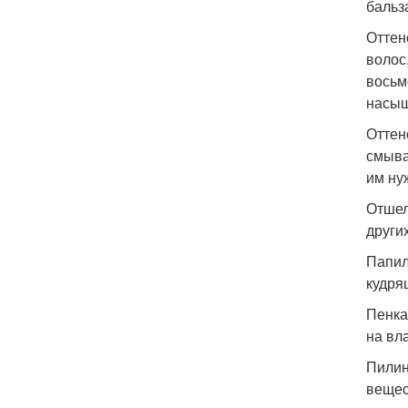
бальз
Оттен
волос
восьм
насыщ
Оттен
смыва
им ну
Отшел
други
Папил
кудря
Пенка
на вл
Пилин
вещес