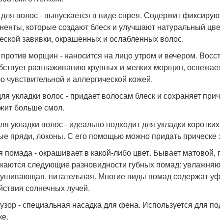
 для волос - выпускается в виде спрея. Содержит фиксиру
ненты, которые создают блеск и улучшают натуральный цве
еской завивки, окрашенных и ослабленных волос.
 против морщин - наносится на лицо утром и вечером. Вос
бствует разглаживанию крупных и мелких морщин, освежае
бо чувствительной и аллергической кожей.
для укладки волос - придает волосам блеск и сохраняет приче
жит больше смол.
для укладки волос - идеально подходит для укладки коротк
ые пряди, локоны. С его помощью можно придать прическе
я помада - окрашивает в какой-либо цвет. Бывает матовой,
каются следующие разновидности губных помад: увлажняю
ушивающая, питательная. Многие виды помад содержат уф
йствия солнечных лучей.
зор - специальная насадка для фена. Используется для п
ке.