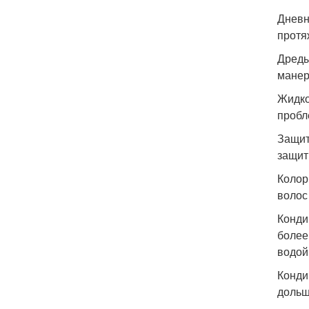
Дневн
протя
Дреды
манер
Жидко
пробл
Защит
защит
Колор
волос
Конди
более
водой
Конди
дольш