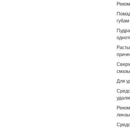
Реком
Помад
губам
Пудра
однот
Расты
приче
Сверх
смазы
Для у
Средс
удаля
Реком
линзы
Средс