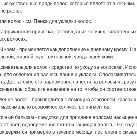
- искусственные пряди волос, которые вплетают в косички,
не расты.
для волос - см. Пенка для укладки волос.
- африканская прическа, состоящая из косичек, заплетенных
ких волосах.
й крем - применяется как дополнение к дневному крему. На
льной, жирной, чувствительной, увядающей кожи.
скиватель для волос - средство по уходу за волосами. Исп
а, для облегчения расчесывания и укладки. Ополаскиватель
ть. Достаточно его равномерно нанести на волосы и сразу 
скиватель, обратите внимание на то, чтобы он соответство
ление волос - производится с помощью аэрозолей, красок 
 максимально возможное количество пигментов.
очный бальзам - средство для придания волосам насыщенног
ает цвет, одновременно питая и защищая волосы. Не содер
ок держится примерно в течение месяца, постепенно смыв