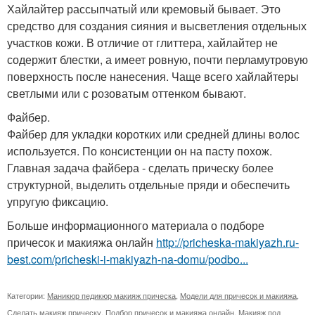
Хайлайтер рассыпчатый или кремовый бывает. Это
средство для создания сияния и высветления отдельных
участков кожи. В отличие от глиттера, хайлайтер не
содержит блестки, а имеет ровную, почти перламутровую
поверхность после нанесения. Чаще всего хайлайтеры
светлыми или с розоватым оттенком бывают.
Файбер.
Файбер для укладки коротких или средней длины волос
используется. По консистенции он на пасту похож.
Главная задача файбера - сделать прическу более
структурной, выделить отдельные пряди и обеспечить
упругую фиксацию.
Больше информационного материала о подборе
причесок и макияжа онлайн
http://pricheska-makiyazh.ru-
best.com/pricheski-i-makiyazh-na-domu/podbo...
Категории:
Маникюр педикюр макияж прическа
,
Модели для причесок и макияжа
,
Сделать макияж прическу
,
Подбор причесок и макияжа онлайн
,
Макияж под