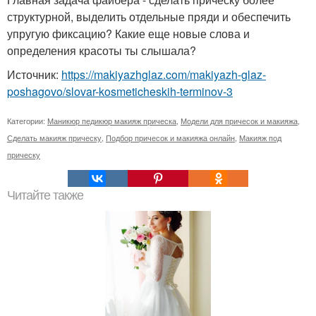
структурной, выделить отдельные пряди и обеспечить
упругую фиксацию? Какие еще новые слова и
определения красоты ты слышала?
Источник:
https://makiyazhglaz.com/makiyazh-glaz-
poshagovo/slovar-kosmeticheskih-terminov-3
Категории:
Маникюр педикюр макияж прическа
,
Модели для причесок и макияжа
,
Сделать макияж прическу
,
Подбор причесок и макияжа онлайн
,
Макияж под
прическу
Читайте также