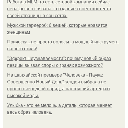
Работа в MLM, то есть сетевой компании сейчас
неразрывно связана с создание своего контента,
своей страницы в соц сетях.
Мужской гардероб: 6 вещей, которые нравятся
женщинам
Прическа - не просто волосы, а мощный инструмент
вашего стиля!
"Эффект Неузнаваемости": почему новый образ
певицы вызвал споры о гранях возможного?
На шанхайской премьере "Человека - Паука:
Совершенно Новый День" зендея выбрала не
просто очередной наряд, а настоящий артефакт
высокой моды.
Улыбка - это не мелочь, а деталь, которая меняет
весь образ человека.