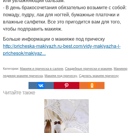
или увлажняющий бальзам.
- В день бракосочетания обязательно возьмите с собой:
помаду, пудру, лак для ногтей, бумажные платочки и
влажные салфетки. Все это пригодится вам для того,
чтобы подправить макияж.
Больше информации о макияже под прическу
http://pricheska-makiyazh.ru-best.com/vidy-makiyazha-i-
prichesok/makiyaz...
Категории:
Макияж и прическа в салоне
,
Свадебные прически и макияж
,
Маникюр
педикюр макияж прическа
,
Макияж под прическу
,
Сделать макияж прическу
Читайте также