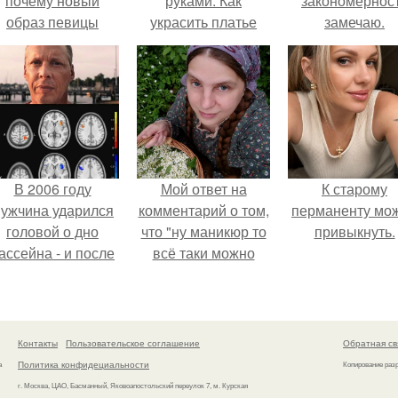
почему новый
руками. Как
закономернос
образ певицы
украсить платье
замечаю.
вызвал споры о
цветами
гранях
возможного?
В 2006 году
Мой ответ на
К старому
ужчина ударился
комментарий о том,
перманенту мо
головой о дно
что "ну маникюр то
привыкнуть.
ассейна - и после
всё таки можно
этого его жизнь
было бы сделать.
зменилась самым
транным образом.
Контакты
Пользовательское соглашение
Обратная св
Политика конфидециальности
а
Копирование раз
г. Москва, ЦАО, Басманный, Яковоапостольский переулок 7, м. Курская