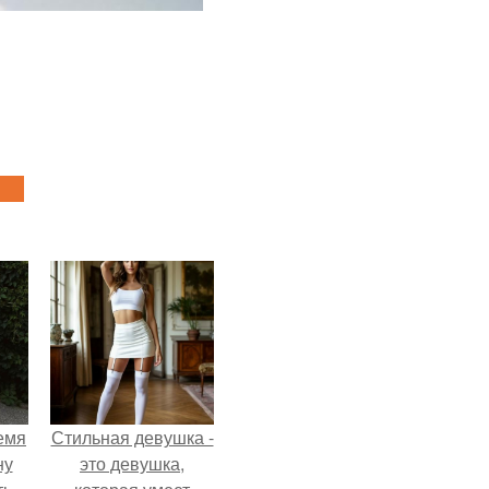
емя
Стильная девушка -
ну
это девушка,