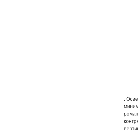
. Осв
миним
роман
контр
верти