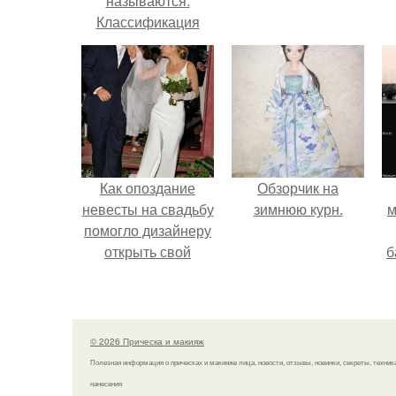
называются.
Классификация
брюк
Как опоздание
Обзорчик на
невесты на свадьбу
зимнюю курн.
м
помогло дизайнеру
открыть свой
б
бренд.
и
с
© 2026 Прическа и макияж
Полезная информация о прическах и макияже лица, новости, отзывы, новинки, секреты, техник
нанесения