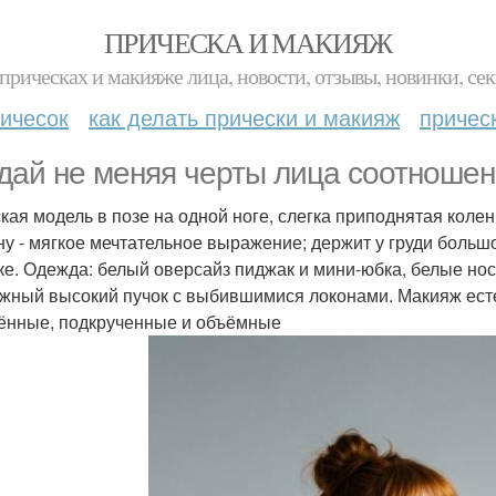
ПРИЧЕСКА И МАКИЯЖ
прическах и макияже лица, новости, отзывы, новинки, сек
ичесок
как делать прически и макияж
причес
дай не меняя черты лица соотношени
кая модель в позе на одной ноге, слегка приподнятая колен
ну - мягкое мечтательное выражение; держит у груди большо
ке. Одежда: белый оверсайз пиджак и мини-юбка, белые но
жный высокий пучок с выбившимися локонами. Макияж есте
ённые, подкрученные и объёмные