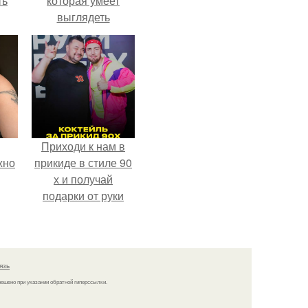
ть
которая умеет
выглядеть
привлекательно и
элегантно в любои
ситуации.
Приходи к нам в
жно
прикиде в стиле 90
х и получай
подарки от руки
вверх!
язь
решено при указании обратной гиперссылки.