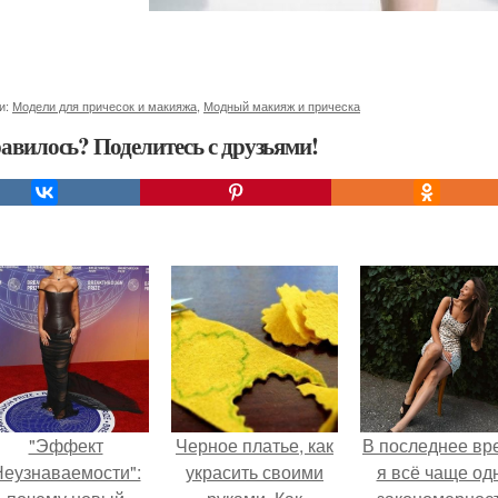
и:
Модели для причесок и макияжа
,
Модный макияж и прическа
авилось? Поделитесь с друзьями!
"Эффект
Черное платье, как
В последнее вр
еузнаваемости":
украсить своими
я всё чаще од