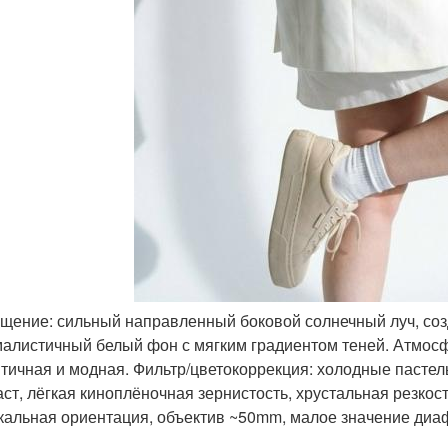
ещение: сильный направленный боковой солнечный луч, соз
алистичный белый фон с мягким градиентом теней. Атмосф
тичная и модная. Фильтр/цветокоррекция: холодные пастел
аст, лёгкая киноплёночная зернистость, хрустальная резкост
кальная ориентация, объектив ~50mm, малое значение диаф