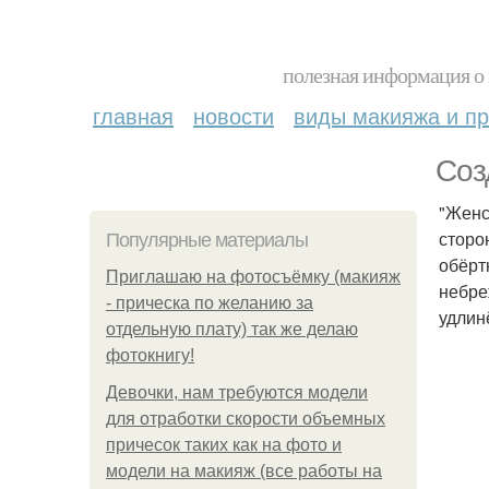
полезная информация о 
главная
новости
виды макияжа и пр
Соз
"Женс
сторо
Популярные материалы
обёрт
Приглашаю на фотосъёмку (макияж
небре
- прическа по желанию за
удлин
отдельную плату) так же делаю
фотокнигу!
Девочки, нам требуются модели
для отработки скорости объемных
причесок таких как на фото и
модели на макияж (все работы на