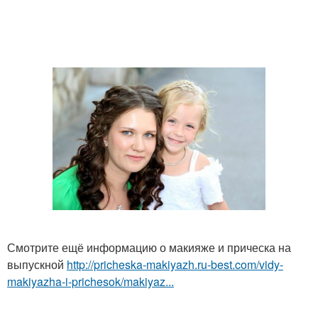
Смотрите ещё информацию о макияже и прическа на
выпускной
http://pricheska-makiyazh.ru-best.com/vidy-
makiyazha-i-prichesok/makiyaz...