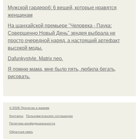
Мужской гардероб: 6 вещей, которые нравятся
женщинам
На шанхайской премьере "Человека - Паука:
Совершенно Новый День" зендея выбрала не
просто очередной наряд, а настоящий артефакт
высокой моды.
Dafunkystyle. Matrix neo.
Я помню мама, мне было пять, любила бегать,
рисовать.
© 2026 Прическа и макияж
Контакты
Пользовательское соглашение
Политика конфидециальности
Обратная связь