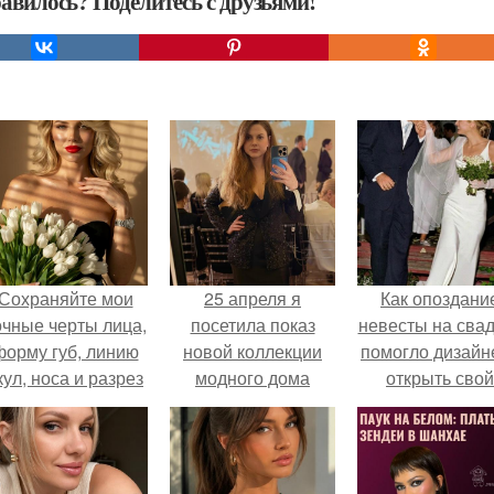
авилось? Поделитесь с друзьями!
Сохраняйте мои
25 апреля я
Как опоздани
очные черты лица,
посетила показ
невесты на сва
форму губ, линию
новой коллекции
помогло дизайн
кул, носа и разрез
модного дома
открыть свой
глаз.
Annaivanova в
бренд.
Саратове, я
осталась в
восторге!