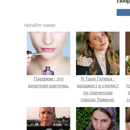
Понр
Читайте также
Парфюм - это
Я Таня Гилева -
визитная карточка.
визажист и стилист
т
по прическам
города Тюмени.
с