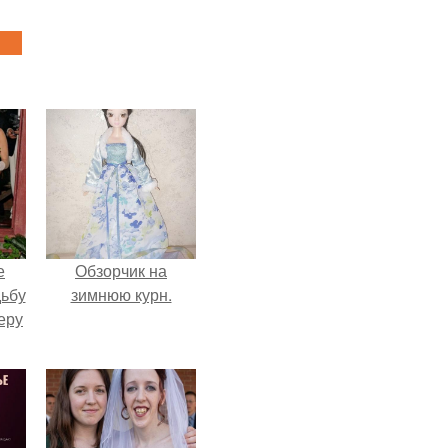
е
Обзорчик на
дьбу
зимнюю курн.
еру