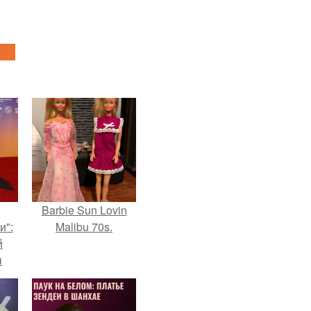
Barbie Sun Lovin
и":
Malibu 70s.
й
ы
 о