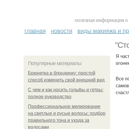
полезная информация о 
главная
новости
виды макияжа и пр
"Ст
Я час
огоне
Популярные материалы
Брюнетка в блондинку: простой
Все п
способ изменить свой внешний вид
самов
С чем и как носить гольфы и гетры:
счаст
полное руководство
Профессиональное мелирование
на светлые и русые волосы: подбор
правильного тона и ухода за
волосами