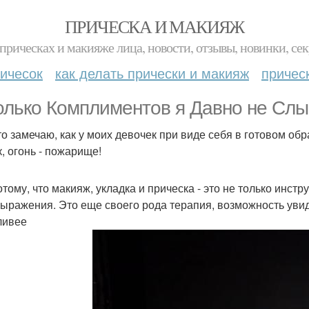
ПРИЧЕСКА И МАКИЯЖ
прическах и макияже лица, новости, отзывы, новинки, сек
ичесок
как делать прически и макияж
причес
олько Комплиментов я Давно не Сл
то замечаю, как у моих девочек при виде себя в готовом обра
к, огонь - пожарище!
отому, что макияж, укладка и прическа - это не только инст
ыражения. Это еще своего рода терапия, возможность увиде
ливее