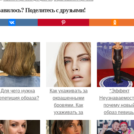
авилось? Поделитесь с друзьями!
Для чего нужна
Как ухаживать за
"Эффект
епетиция образа?
окрашенными
Неузнаваемост
бровями. Как
почему новы
ухаживать за
образ певиц
бровями после
вызвал споры
окрашивания
гранях
краской?
возможного?