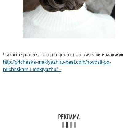
Читайте далее статьи о ценах на прически и макияж
http://pricheska-makiyazh.ru-best.com/novosti-po-
pricheskam-i-makiyazhu/...