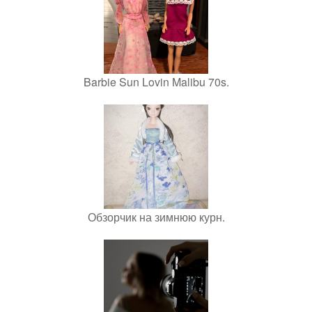
Barbie Sun Lovin Malibu 70s.
Обзорчик на зимнюю курн.