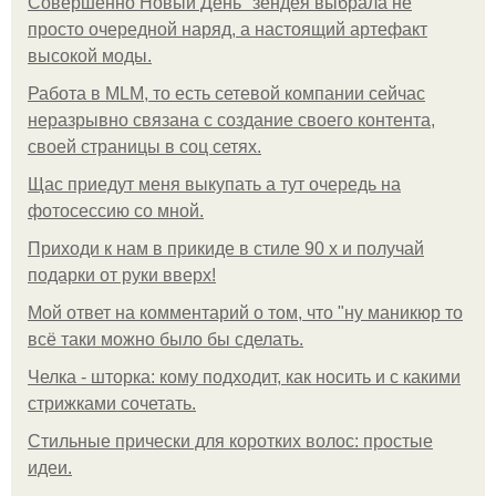
Совершенно Новый День" зендея выбрала не
просто очередной наряд, а настоящий артефакт
высокой моды.
Работа в MLM, то есть сетевой компании сейчас
неразрывно связана с создание своего контента,
своей страницы в соц сетях.
Щас приедут меня выкупать а тут очередь на
фотосессию со мной.
Приходи к нам в прикиде в стиле 90 х и получай
подарки от руки вверх!
Мой ответ на комментарий о том, что "ну маникюр то
всё таки можно было бы сделать.
Челка - шторка: кому подходит, как носить и с какими
стрижками сочетать.
Стильные прически для коротких волос: простые
идеи.