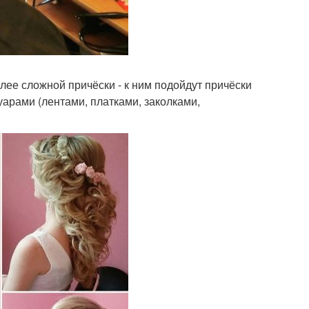
ее сложной причёски - к ним подойдут причёски
уарами (лентами, платками, заколками,