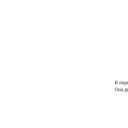
В пер
Она д