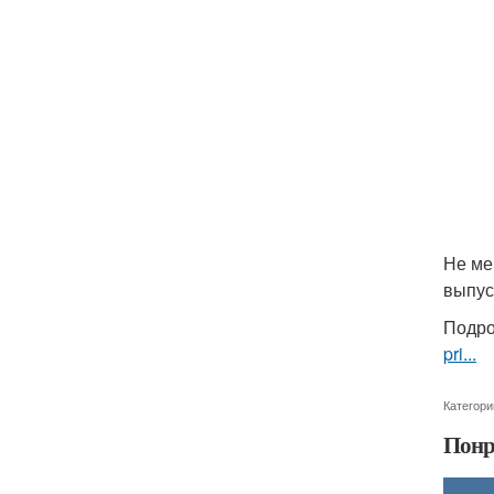
Не ме
выпус
Подро
pri...
Категори
Понр