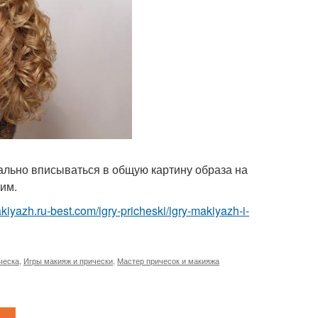
ально вписываться в общую картину образа на
им.
akiyazh.ru-best.com/igry-pricheski/igry-makiyazh-i-
ческа
,
Игры макияж и прически
,
Мастер причесок и макияжа