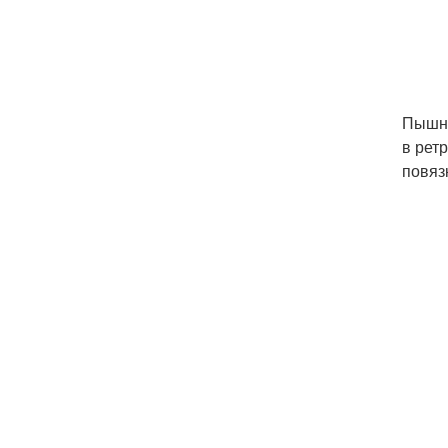
Пышны
в рет
повяз