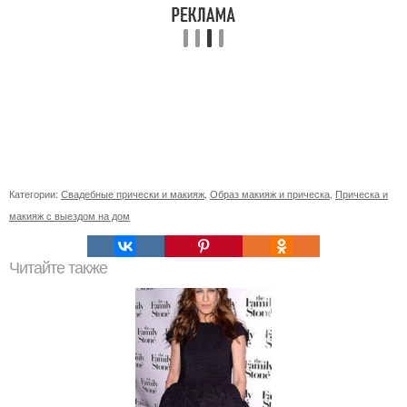
Категории:
Свадебные прически и макияж
,
Образ макияж и прическа
,
Прическа и
макияж с выездом на дом
Читайте также