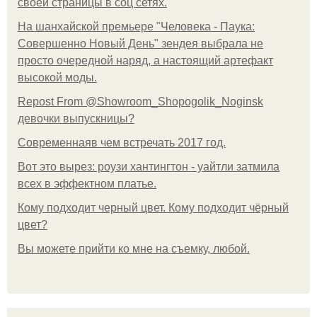
своей страницы в соц сетях.
На шанхайской премьере "Человека - Паука:
Совершенно Новый День" зендея выбрала не
просто очередной наряд, а настоящий артефакт
высокой моды.
Repost From @Showroom_Shopogolik_Noginsk
девочки выпускницы?
Современнаяв чем встречать 2017 год.
Вот это вырез: роузи хантингтон - уайтли затмила
всех в эффектном платьe.
Кому подходит черный цвет. Кому подходит чёрный
цвет?
Вы можете прийти ко мне на съемку, любой.