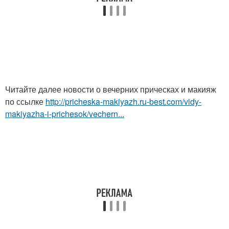
Читайте далее новости о вечерних прическах и макияж
по ссылке
http://pricheska-makiyazh.ru-best.com/vidy-
makiyazha-i-prichesok/vechern...