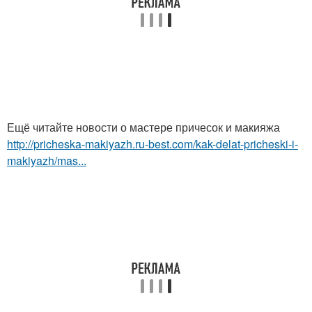
Ещё читайте новости о мастере причесок и макияжа
http://pricheska-makiyazh.ru-best.com/kak-delat-pricheski-i-
makiyazh/mas...