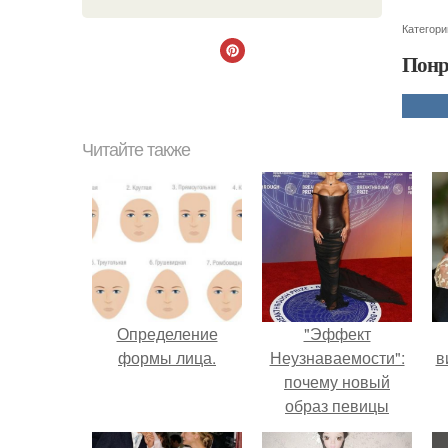
Категори
Понр
Читайте также
Определение
"Эффект
формы лица.
Неузнаваемости":
в
почему новый
образ певицы
вызвал споры о