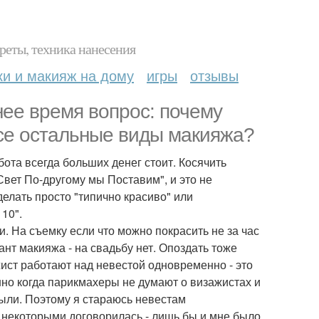
реты, техника нанесения
ки и макияж на дому
игры
отзывы
нее время вопрос: почему
се остальные виды макияжа?
абота всегда больших денег стоит. Косячить
 Свет По-другому мы Поставим", и это не
делать просто "типично красиво" или
10".
и. На съемку если что можно покрасить не за час
ант макияжа - на свадьбу нет. Опоздать тоже
жист работают над невестой одновременно - это
нно когда парикмахеры не думают о визажистах и
 были. Поэтому я стараюсь невестам
с некоторыми договорилась - лишь бы и мне было