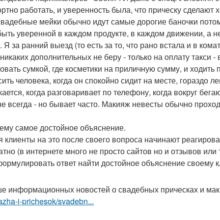
ртно работать, и уверенность была, что прическу сделают 
 свадебные мейки обычно идут самые дорогие баночки потом
быть уверенной в каждом продукте, в каждом движении, а не 
 Я за ранний выезд (то есть за то, что рано встала и в ком
никаких дополнительных не беру - только на оплату такси - 
ковать сумкой, где косметики на приличную сумму, и ходить
сить человека, когда он спокойно сидит на месте, гораздо ле
ается, когда разговаривает по телефону, когда вокруг бегаю
не всегда - но бывает часто. Макияж невесты обычно проход
ему самое достойное объяснение.
я клиенты на это после своего вопроса начинают реагиров
атно (в интернете много не просто сайтов но и отзывов или 
формулировать ответ найти достойное объяснение своему к
е информационных новостей о свадебных прическах и ма
zha-i-prichesok/svadebn...