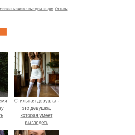
ическа и макияж с выездом на дом
,
Отзывы
емя
Стильная девушка -
ну
это девушка,
ть
которая умеет
выглядеть
привлекательно и