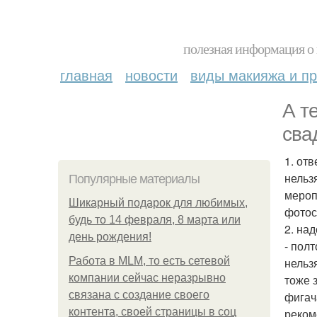
полезная информация о 
главная
новости
виды макияжа и пр
А т
сва
1. от
нельз
Популярные материалы
мероп
Шикарный подарок для любимых,
фотос
будь то 14 февраля, 8 марта или
2. на
день рождения!
- пол
Работа в MLM, то есть сетевой
нельз
компании сейчас неразрывно
тоже 
связана с создание своего
фигач
контента, своей страницы в соц
реком