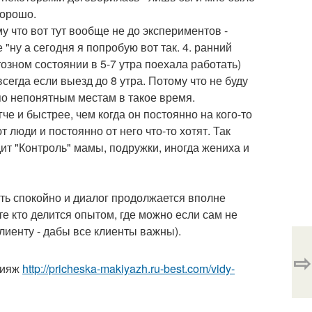
хорошо.
у что вот тут вообще не до экспериментов -
"ну а сегодня я попробую вот так. 4. ранний
атозном состоянии в 5-7 утра поехала работать)
всегда если выезд до 8 утра. Потому что не буду
 по непонятным местам в такое время.
гче и быстрее, чем когда он постоянно на кого-то
т люди и постоянно от него что-то хотят. Так
ит "Контроль" мамы, подружки, иногда жениха и
ать спокойно и диалог продолжается вполне
те кто делится опытом, где можно если сам не
лиенту - дабы все клиенты важны).
⇨
кияж
http://pricheska-makiyazh.ru-best.com/vidy-