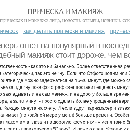
ПРИЧЕСКА И МАКИЯЖ
прическах и макияже лица, новости, отзывы, новинки, сек
ичесок
как делать прически и макияж
причес
еперь ответ на популярный в послед
дебный макияж стоит дороже, чем в
ветственность - как это ни банально. Более ответственная р
я категорически, так это не "ну, Если что Отфотошопим или
риятие где можно задержаться на 15-20 минут, где можно с
ъемка, где "ну пока фотограф свет поставит еще есть минут 
до закладывать и на сам макияж, и на дорогу больше времен
тора, а за 40 минут - просто сделать более упрощенный вари
я. Каждая минута на счету. И если вдруг парикмахер и виза
занимает (по крайней мере у меня) больше времени. Особе
ат лаком им в глаза и на дорогую косметику - у меня такие
ендовать парикмахеров "Своих". И даже о спец. Условиях 