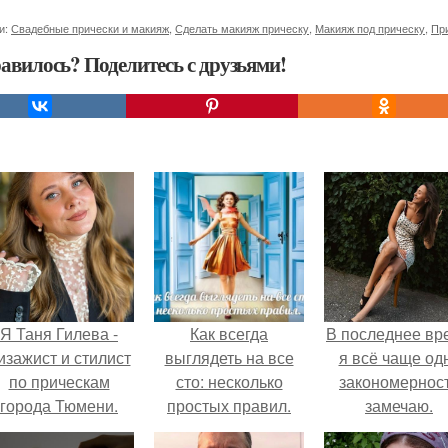
и:
Свадебные прически и макияж
,
Сделать макияж прическу
,
Макияж под прическу
,
Пр
авилось? Поделитесь с друзьями!
Я Таня Гилева -
Как всегда
В последнее вр
изажист и стилист
выглядеть на все
я всё чаще од
по прическам
сто: несколько
закономернос
города Тюмени.
простых правил.
замечаю.