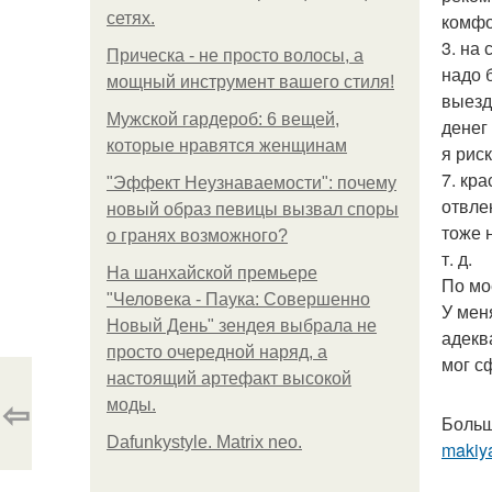
сетях.
комфо
3. на
Прическа - не просто волосы, а
надо 
мощный инструмент вашего стиля!
выезд.
Мужской гардероб: 6 вещей,
денег 
которые нравятся женщинам
я рис
7. кра
"Эффект Неузнаваемости": почему
отвлек
новый образ певицы вызвал споры
тоже 
о гранях возможного?
т. д.
На шанхайской премьере
По мо
"Человека - Паука: Совершенно
У мен
Новый День" зендея выбрала не
адекв
просто очередной наряд, а
мог с
настоящий артефакт высокой
⇦
моды.
Больш
Dafunkystyle. Matrix neo.
makiya