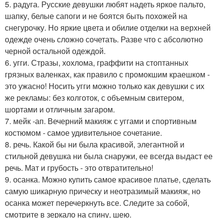
5. радуга. Русские девушки любят надеть яркое пальто,
шапку, белые сапоги и не боятся быть похожей на
снегурочку. Но яркие цвета и обилие отделки на верхней
одежде очень сложно сочетать. Разве что с абсолютно
черной остальной одеждой.
6. угги. Стразы, хохлома, граффити на стоптанных
грязных валенках, как правило с промокшим краешком -
это ужасно! Носить угги можно только как девушки с их
же рекламы: без колготок, с объемным свитером,
шортами и отличным загаром.
7. мейк -ап. Вечерний макияж с уггами и спортивным
костюмом - самое удивительное сочетание.
8. речь. Какой бы ни была красивой, элегантной и
стильной девушка ни была снаружи, ее всегда выдаст ее
речь. Мат и грубость - это отвратительно!
9. осанка. Можно купить самое красивое платье, сделать
самую шикарную прическу и неотразимый макияж, но
осанка может перечеркнуть все. Следите за собой,
смотрите в зеркало на спину, шею.