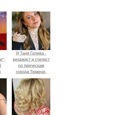
Я Таня Гилева -
и":
визажист и стилист
й
по прическам
ы
города Тюмени.
 о