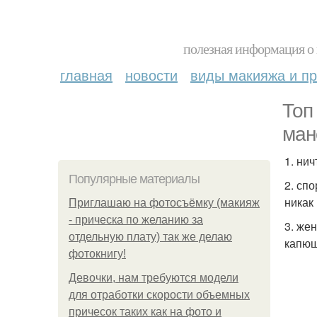
полезная информация о 
главная
новости
виды макияжа и пр
Топ
ман
1. ни
Популярные материалы
2. сп
никак
Приглашаю на фотосъёмку (макияж
- прическа по желанию за
3. же
отдельную плату) так же делаю
капюш
фотокнигу!
Девочки, нам требуются модели
для отработки скорости объемных
причесок таких как на фото и