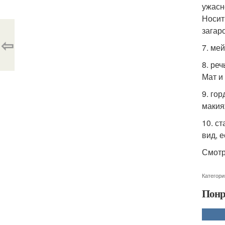
ужасн
Носит
загар
⇦
7. ме
8. ре
Мат и 
9. го
макия
10. с
вид, 
Смотр
Категори
Понр