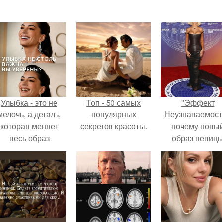
Улыбка - это не
Топ - 50 самых
"Эффект
мелочь, а деталь,
популярных
Неузнаваемост
которая меняет
секретов красоты.
почему новы
весь образ
образ певиц
человека.
вызвал споры
гранях
возможного?