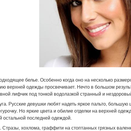
подходящее белье. Особенно когда оно на несколько размер
ию верхней одежды просвечивает. Нечто в большом результа
вной лифчик под тонкой водолазкой странный и нездоровый
дуга. Русские девушки любят надеть яркое пальто, большую 
егурочку. Но яркие цвета и обилие отделки на верхней одеж
й остальной последней одеждой.
ги. Стразы, хохлома, граффити на стоптанных грязных вален