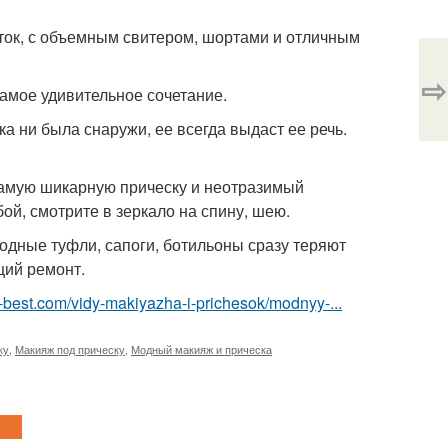
готок, с объемным свитером, шортами и отличным
⇨
самое удивительное сочетание.
ка ни была снаружи, ее всегда выдаст ее речь.
 самую шикарную прическу и неотразимый
ой, смотрите в зеркало на спину, шею.
модные туфли, сапоги, ботильоны сразу теряют
щий ремонт.
u-best.com/vidy-makiyazha-i-prichesok/modnyy-...
ку
,
Макияж под прическу
,
Модный макияж и прическа