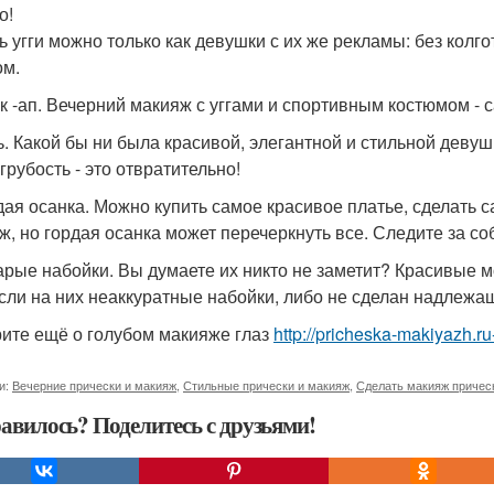
о!
ь угги можно только как девушки с их же рекламы: без кол
ом.
йк -ап. Вечерний макияж с уггами и спортивным костюмом - 
чь. Какой бы ни была красивой, элегантной и стильной девуш
грубость - это отвратительно!
рдая осанка. Можно купить самое красивое платье, сделать
ж, но гордая осанка может перечеркнуть все. Следите за соб
тарые набойки. Вы думаете их никто не заметит? Красивые 
если на них неаккуратные набойки, либо не сделан надлежа
ите ещё о голубом макияже глаз
http://pricheska-makiyazh.r
и:
Вечерние прически и макияж
,
Стильные прически и макияж
,
Сделать макияж причес
авилось? Поделитесь с друзьями!