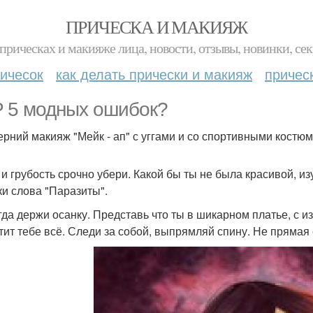
ПРИЧЕСКА И МАКИЯЖ
прическах и макияже лица, новости, отзывы, новинки, сек
ичесок
как делать прически и макияж
причес
 5 модных ошибок?
черний макияж "Мейк - ап" с уггами и со спортивными костю
т и грубость срочно убери. Какой бы ты не была красивой, и
ки слова "Паразиты".
егда держи осанку. Представь что ты в шикарном платье, с и
тит тебе всё. Следи за собой, выпрямляй спину. Не прямая 