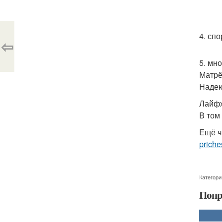
4. сп
⇦
5. мн
Матрё
Надею
Лайфх
В том
Ещё ч
priche
Категори
Понр