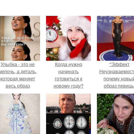
Улыбка - это не
Когда нужно
"Эффект
мелочь, а деталь,
начинать
Неузнаваемост
которая меняет
готовиться к
почему новы
весь образ
новому году?
образ певиц
человека.
вызвал споры
гранях
возможного?