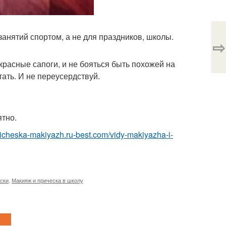
занятий спортом, а не для праздников, школы.
⇨
 красные сапоги, и не бояться быть похожей на
ать. И не переусердствуй.
ятно.
pricheska-makiyazh.ru-best.com/vidy-makiyazha-i-
ески
,
Макияж и прическа в школу