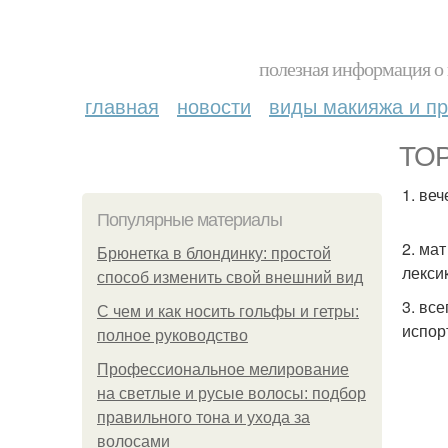
полезная информация о 
главная
новости
виды макияжа и пр
TOP
1. ве
Популярные материалы
2. ма
Брюнетка в блондинку: простой
лекси
способ изменить свой внешний вид
3. вс
С чем и как носить гольфы и гетры:
испор
полное руководство
Профессиональное мелирование
на светлые и русые волосы: подбор
правильного тона и ухода за
волосами