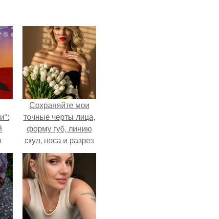
Сохраняйте мои
и":
точные черты лица,
й
форму губ, линию
ы
скул, носа и разрез
 о
глаз.