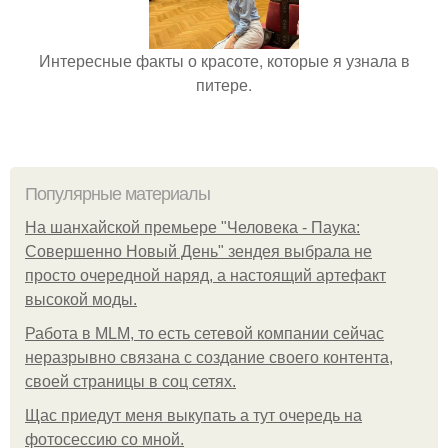
Интересные факты о красоте, которые я узнала в
питере.
Популярные материалы
На шанхайской премьере "Человека - Паука:
Совершенно Новый День" зендея выбрала не
просто очередной наряд, а настоящий артефакт
высокой моды.
Работа в MLM, то есть сетевой компании сейчас
неразрывно связана с создание своего контента,
своей страницы в соц сетях.
Щас приедут меня выкупать а тут очередь на
фотосессию со мной.