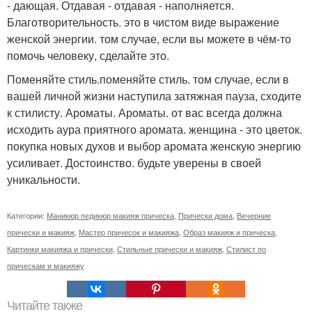
- дающая. Отдавая - отдавая - наполняется.
Благотворительность. это в чистом виде выражение
женской энергии. том случае, если вы можете в чём-то
помочь человеку, сделайте это.
Поменяйте стиль.поменяйте стиль. том случае, если в
вашей личной жизни наступила затяжная пауза, сходите
к стилисту. Ароматы. Ароматы. от вас всегда должна
исходить аура приятного аромата. женщина - это цветок.
покупка новых духов и выбор аромата женскую энергию
усиливает. Достоинство. будьте уверены в своей
уникальности.
Категории:
Маникюр педикюр макияж прическа
,
Прически дома
,
Вечерние
прически и макияж
,
Мастер причесок и макияжа
,
Образ макияж и прическа
,
Картинки макияжа и прически
,
Стильные прически и макияж
,
Стилист по
прическам и макияжу
Читайте также