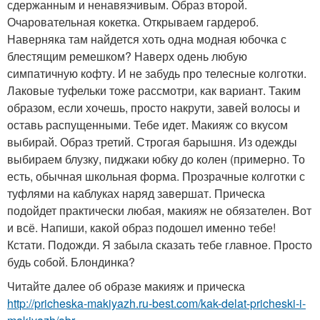
сдержанным и ненавязчивым. Образ второй.
Очаровательная кокетка. Открываем гардероб.
Наверняка там найдется хоть одна модная юбочка с
блестящим ремешком? Наверх одень любую
симпатичную кофту. И не забудь про телесные колготки.
Лаковые туфельки тоже рассмотри, как вариант. Таким
образом, если хочешь, просто накрути, завей волосы и
оставь распущенными. Тебе идет. Макияж со вкусом
выбирай. Образ третий. Строгая барышня. Из одежды
выбираем блузку, пиджаки юбку до колен (примерно. То
есть, обычная школьная форма. Прозрачные колготки с
туфлями на каблуках наряд завершат. Прическа
подойдет практически любая, макияж не обязателен. Вот
и всё. Напиши, какой образ подошел именно тебе!
Кстати. Подожди. Я забыла сказать тебе главное. Просто
будь собой. Блондинка?
Читайте далее об образе макияж и прическа
http://pricheska-makiyazh.ru-best.com/kak-delat-pricheski-i-