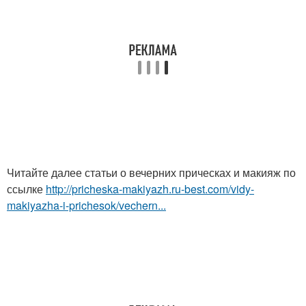
Читайте далее статьи о вечерних прическах и макияж по
ссылке
http://pricheska-makiyazh.ru-best.com/vidy-
makiyazha-i-prichesok/vechern...