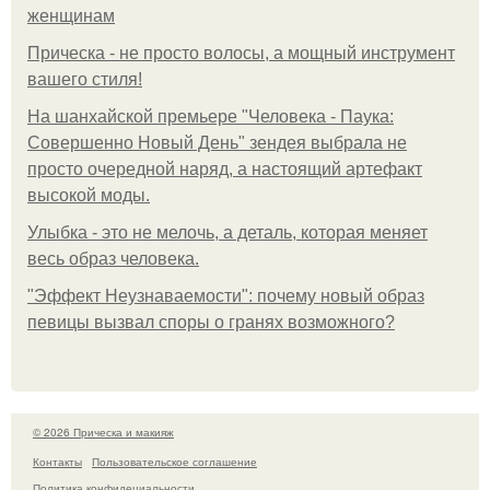
женщинам
Прическа - не просто волосы, а мощный инструмент
вашего стиля!
На шанхайской премьере "Человека - Паука:
Совершенно Новый День" зендея выбрала не
просто очередной наряд, а настоящий артефакт
высокой моды.
Улыбка - это не мелочь, а деталь, которая меняет
весь образ человека.
"Эффект Неузнаваемости": почему новый образ
певицы вызвал споры о гранях возможного?
© 2026 Прическа и макияж
Контакты
Пользовательское соглашение
Политика конфидециальности